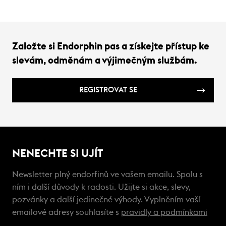
až po praktické doplňky, které zpříjemní
zaruč
každý výlet do zimní přírody.
Založte si Endorphin pas a získejte přístup ke
slevám, odměnám a výjimečným službám.
REGISTROVAT SE
NENECHTE SI UJÍT
Newsletter plný endorfinů ve vašem emailu. Spolu s
ním i další důvody k radosti. Užijte si akce, slevy,
pozvánky a další jedinečné výhody. Vyplněním vaší
emailové adresy souhlasíte s
pravidly a podmínkami