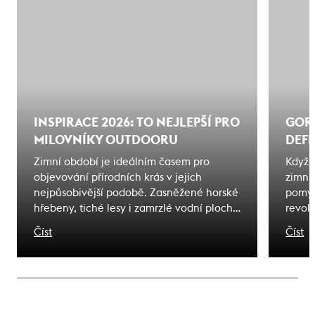
INSPIRACE 2026: TO NEJLEPŠÍ PRO
GORE
MILOVNÍKY OUTDOORU
DEFI
Zimní období je ideálním časem pro
Když 
objevování přírodních krás v jejich
zimní
nejpůsobivější podobě. Zasněžené horské
pomys
hřebeny, tiché lesy i zamrzlé vodní plochy
revol
nabízejí jedinečné zážitky těm, kteří jsou
synon
Číst
Číst
vybaveni kvalitním outdoorovým
nepří
vybavením. V Endorphin Republic jsme
sjezd
pro vás připravili výběr toho nejlepšího,
nebo 
co současný outdoorový svět nabízí - od
Pojďm
funkčního oblečení přes špičkovou obuv
pověst