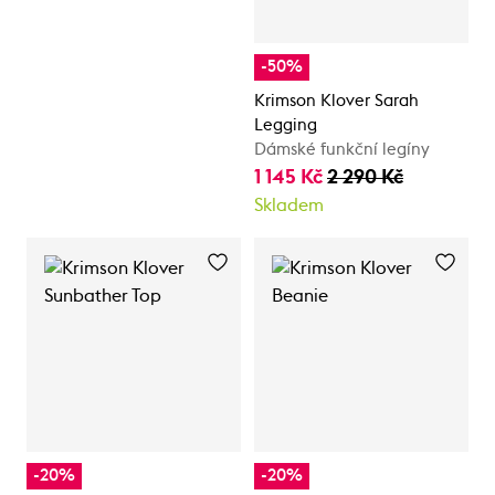
-50%
Krimson Klover Sarah
Legging
Dámské funkční legíny
1 145 Kč
2 290 Kč
Skladem
-20%
-20%