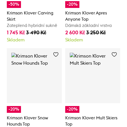
-50%
-20%
Krimson Klover Carving
Krimson Klover Apres
Skirt
Anyone Top
Zateplená hybridní sukně
Dámská základní vrstva
1 745 Kč
3 490 Kč
2 600 Kč
3 250 Kč
Skladem
Skladem
-20%
-20%
Krimson Klover Snow
Krimson Klover Mult Skiers
Hounds Top
Top