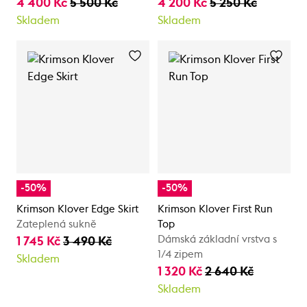
4 400 Kč
5 500 Kč
4 200 Kč
5 250 Kč
Skladem
Skladem
-50%
-50%
Krimson Klover Edge Skirt
Krimson Klover First Run
Zateplená sukně
Top
Dámská základní vrstva s
1 745 Kč
3 490 Kč
1/4 zipem
Skladem
1 320 Kč
2 640 Kč
Skladem