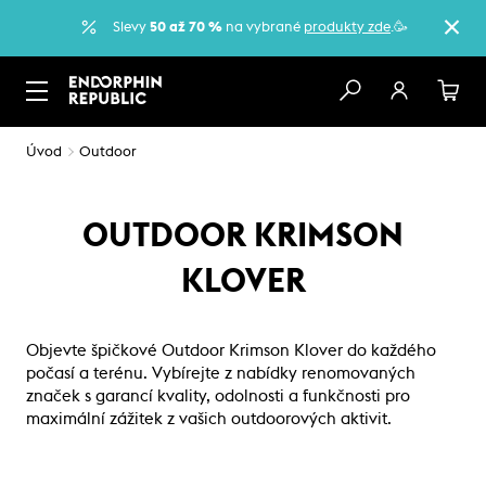
Slevy
50 až 70 %
na vybrané
produkty zde
.🥳
Úvod
Outdoor
OUTDOOR KRIMSON
KLOVER
Objevte špičkové Outdoor Krimson Klover do každého
počasí a terénu. Vybírejte z nabídky renomovaných
značek s garancí kvality, odolnosti a funkčnosti pro
maximální zážitek z vašich outdoorových aktivit.