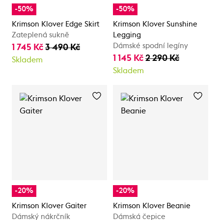
-50%
-50%
Krimson Klover Edge Skirt
Krimson Klover Sunshine
Zateplená sukně
Legging
Dámské spodní legíny
1 745 Kč
3 490 Kč
1 145 Kč
2 290 Kč
Skladem
Skladem
-20%
-20%
Krimson Klover Gaiter
Krimson Klover Beanie
Dámský nákrčník
Dámská čepice