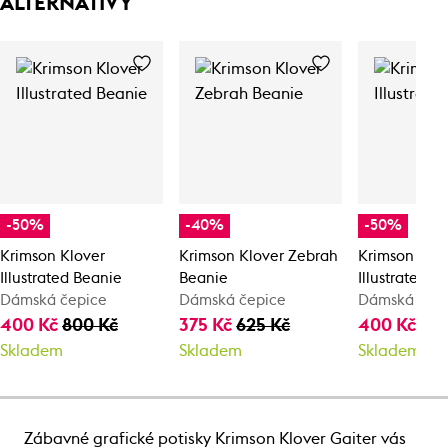
ALTERNATIVY
-50%
-40%
-50%
Krimson Klover
Krimson Klover Zebrah
Krimson Klo
Illustrated Beanie
Beanie
Illustrated B
Dámská čepice
Dámská čepice
Dámská čep
400 Kč
800 Kč
375 Kč
625 Kč
400 Kč
80
Skladem
Skladem
Skladem
Zábavné grafické potisky Krimson Klover Gaiter vás