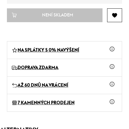
NENÍ SKLADEM
NA SPLÁTKY S 0% NAVÝŠENÍ
DOPRAVA ZDARMA
AŽ 60 DNŮ NA VRÁCENÍ
7 KAMENNÝCH PRODEJEN