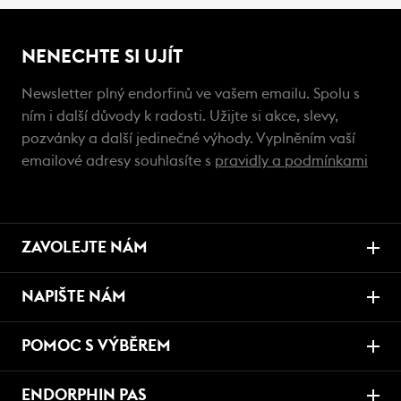
NENECHTE SI UJÍT
Newsletter plný endorfinů ve vašem emailu. Spolu s
ním i další důvody k radosti. Užijte si akce, slevy,
pozvánky a další jedinečné výhody. Vyplněním vaší
emailové adresy souhlasíte s
pravidly a podmínkami
ZAVOLEJTE NÁM
NAPIŠTE NÁM
POMOC S VÝBĚREM
ENDORPHIN PAS