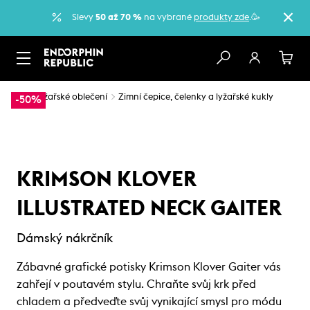
Slevy
50 až 70 %
na vybrané
produkty zde
.🥳
…
Lyžařské oblečení
Zimní čepice, čelenky a lyžařské kukly
-50%
KRIMSON KLOVER
ILLUSTRATED NECK GAITER
Dámský nákrčník
Zábavné grafické potisky Krimson Klover Gaiter vás
zahřejí v poutavém stylu. Chraňte svůj krk před
chladem a předveďte svůj vynikající smysl pro módu