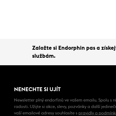
Založte si Endorphin pas a získ
službám.
NENECHTE SI UJÍT
Newsletter plný endorfinů ve vašem emailu. Spolu s ní
radosti. Užijte si akce, slevy, pozvánky a další jedin
vaší emailové adresy souhlasíte s
pravidly a podmín