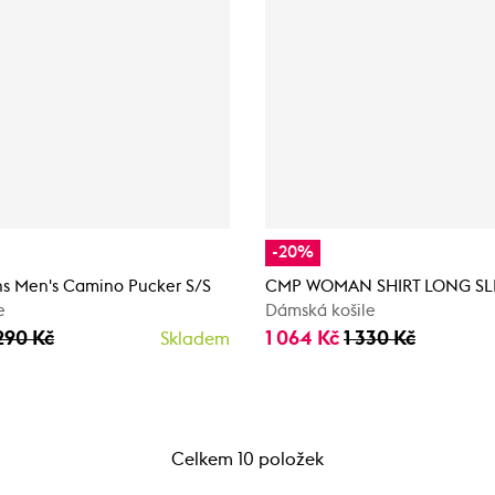
-20%
ns Men's Camino Pucker S/S
CMP WOMAN SHIRT LONG SL
e
Dámská košile
290 Kč
1 064 Kč
1 330 Kč
Skladem
Celkem 10 položek