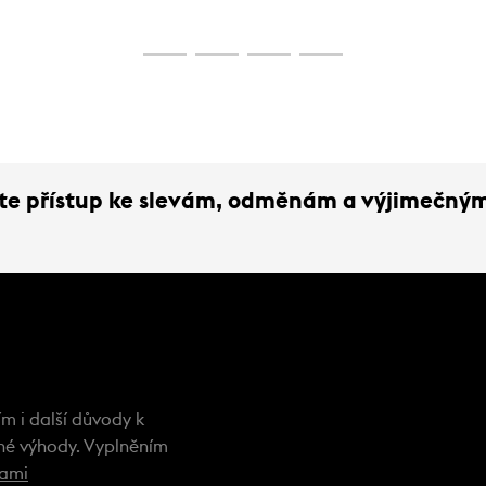
přináší inovativní materiály a sofistikované střih
že technická dokonalost a luxusní estetika moh
dokonalé harmonii.
ejte přístup ke slevám, odměnám a výjimečný
m i další důvody k
ečné výhody. Vyplněním
kami