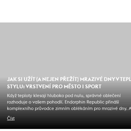
JAK SI UŽÍT (A NEJEN PŘEŽÍT) MRAZIVÉ DNY V TEPL
STYLU: VRSTVENÍ PRO MĚSTO I SPORT
Když teploty klesají hluboko pod nulu, správné oblečení
rozhoduje o vašem pohodlí. Endorphin Republic přináší
komplexního průvodce zimním oblékáním pro mrazivé dny. A
čelíte zimě ve městě nebo na horách, naši specialisté vám p
Číst
s výběrem ideálního vybavení, které kombinuje teplo, styl i
funkčnost.