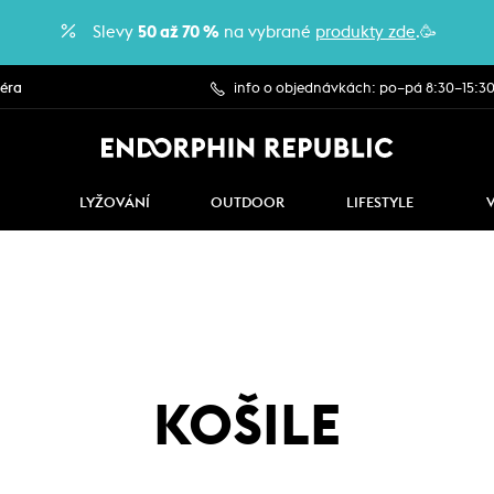
Slevy
50 až 70 %
na vybrané
produkty zde
.🥳
iéra
info o objednávkách: po–pá 8:30–15:3
LYŽOVÁNÍ
OUTDOOR
LIFESTYLE
KOŠILE