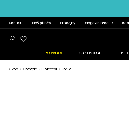
Kontakt
Náš příběh
Prodejny
Magazín readER
Kar
VÝPRODEJ
CYKLISTIKA
BĚH
Úvod
Lifestyle
Oblečení
Košile