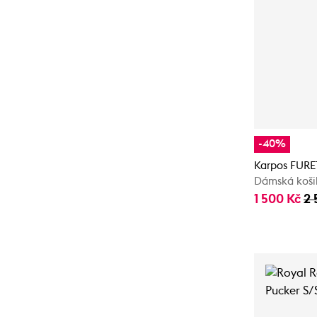
-40%
Karpos FURE
Dámská koši
1 500 Kč
2 