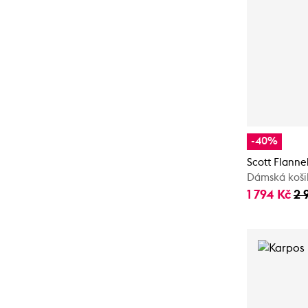
-40%
Scott Flanne
Dámská koši
1 794 Kč
2 