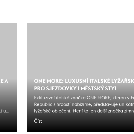
E A
ONE MORE: LUXUSNÍ ITALSKÉ LYŽAŘS
PRO SJEZDOVKY I MĚSTSKÝ STYL
Exkluzivní italská značka ONE MORE, kterou v 
Republic s hrdostí nabízíme, představuje unikát
ť už
lyžařské oblečení. Není to jen další značka zim
oradí
to manifest nového přístupu k designu, udržiteln
Číst
který elegantně překračuje hranice mezi vyso
výkonem a městskou elegancí. Kolekce pro sez