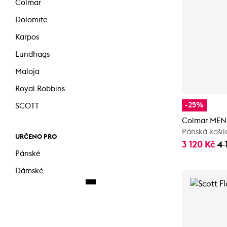
Colmar
Dolomite
Karpos
Lundhags
Maloja
Royal Robbins
-25%
SCOTT
Colmar MEN
Pánská košil
URČENO PRO
3 120 Kč
4 
Pánské
Dámské