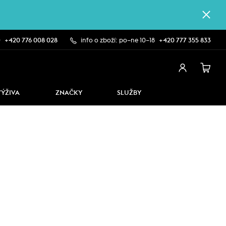
0
+420 776 008 028
info o zboží: po–ne 10–18
+420 777 355 833
VÝŽIVA
ZNAČKY
SLUŽBY