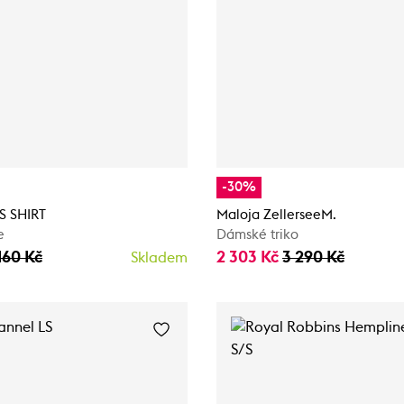
-30%
S SHIRT
Maloja ZellerseeM.
e
Dámské triko
160 Kč
2 303 Kč
3 290 Kč
Skladem