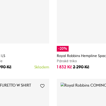
-20%
l LS
Royal Robbins Hempline Spac
le
Pánské triko
990 Kč
1 832 Kč
2 290 Kč
Skladem