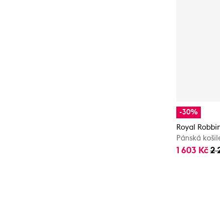
-30%
Royal Robbi
Pánská košil
1 603 Kč
2 