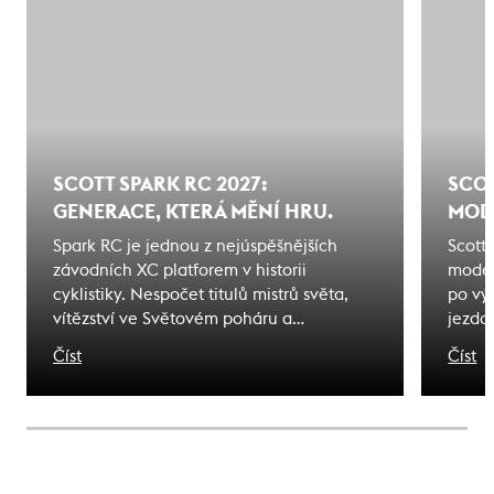
SCOTT SPARK RC 2027:
SCOT
GENERACE, KTERÁ MĚNÍ HRU.
MODE
Spark RC je jednou z nejúspěšnějších
Scott
závodních XC platforem v historii
model
cyklistiky. Nespočet titulů mistrů světa,
po vý
vítězství ve Světovém poháru a
jezdc
olympijských medailí. Kolo, jehož jméno
karbo
Číst
Číst
se stalo synonymem úspěchu. To dědictví
stejn
není jen nostalgií - je to závazek. Důkaz
výbav
toho, co toto jméno musí nést i dnes.
nárok
Tady j