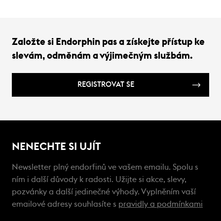
Založte si Endorphin pas a získejte přístup ke
slevám, odměnám a výjimečným službám.
REGISTROVAT SE
NENECHTE SI UJÍT
Newsletter plný endorfinů ve vašem emailu. Spolu s
ním i další důvody k radosti. Užijte si akce, slevy,
pozvánky a další jedinečné výhody. Vyplněním vaší
emailové adresy souhlasíte s
pravidly a podmínkami