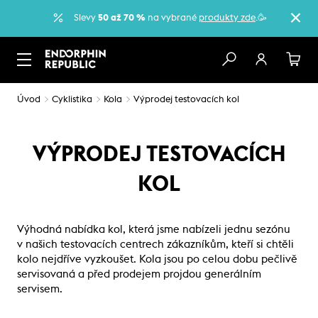
Slevy
50 až 70 %
na vybrané
produkty zde
.🥳
Úvod
Cyklistika
Kola
Výprodej testovacích kol
VÝPRODEJ TESTOVACÍCH
KOL
Výhodná nabídka kol, která jsme nabízeli jednu sezónu
v našich testovacích centrech zákazníkům, kteří si chtěli
kolo nejdříve vyzkoušet. Kola jsou po celou dobu pečlivě
servisovaná a před prodejem projdou generálním
servisem.