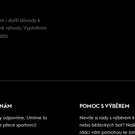
m i další důvody k
ečné výhody. Vyplněním
kami
 NÁM
POMOC S VÝBĚREM
my odpovíme. Umíme to
Nevíte si rady s výběrem ko
e přece sportovci!
nebo běžeckých bot? Naš
rádci vám pomohou se zor