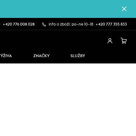
0
+420 776 008 028
info o zboží: po–ne 10–18
+420 777 355 833
VÝŽIVA
ZNAČKY
SLUŽBY