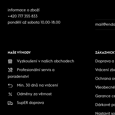
informace o zboží
+420 777 355 833
pondělí až sobota 10.00-18.00
mail@endor
NAŠE VÝHODY
ZÁKAZNICKÝ
Vyzkoušení v našich obchodech
Doprava a 
Profesionální servis a
Vrácení zb
poradenství
Ochrana o
Min. 30 dnů na vrácení
Všeobecné
Odměny za věrnost
Garance c
SupER doprava
Dárkové p
Nastavit so