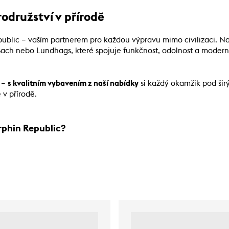
odružství v přírodě
public – vaším partnerem pro každou výpravu mimo civilizaci. 
 Bach nebo Lundhags, které spojuje funkčnost, odolnost a modern
v –
s kvalitním vybavením z naší nabídky
si každý okamžik pod šir
 v přírodě.
rphin Republic?