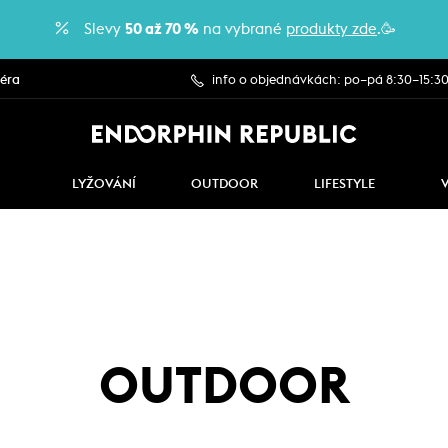
Slevy
50 až 70 %
na vybrané
produkty zde
.🥳
iéra
info o objednávkách: po–pá 8:30–15:3
LYŽOVÁNÍ
OUTDOOR
LIFESTYLE
OUTDOOR