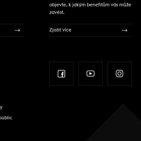
objevte, k jakým benefitům vás může
zavést.
Zjistit více
ky
public