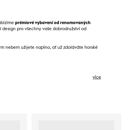
Nabízíme
prémiové vybavení od renomovaných
í design pro všechny vaše dobrodružství od
ým nebem užijete naplno, ať už zdoláváte horské
více