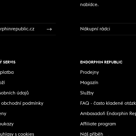
nabídce.
phinrepublic.cz
Nákupní rádci
 SERVIS
ENDORPHIN REPUBLIC
platba
Prodejny
oží
Magazín
sobních údajů
Služby
 obchodní podmínky
FAQ - často kladené otáz
eny
Ambasadoři Endorphin Re
oukazy
Affiliate program
uhlasy s cookies
Náš příběh