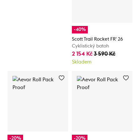
-40%
Scott Trail Rocket FR' 26
Cyklistický batoh
2 154 Kč
3 590 Kč
Skladem
-20%
-20%