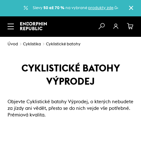
Slevy
50 až 70 %
na vybrané
produkty zde
.🥳
Úvod
Cyklistika
Cyklistické batohy
CYKLISTICKÉ BATOHY
VÝPRODEJ
Objevte Cyklistické batohy Výprodej, o kterých nebudete
za jízdy ani vědět, přesto se do nich vejde vše potřebné.
Prémiová kvalita.