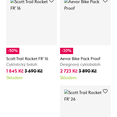
-50%
-30%
Scott Trail Rocket FR' 16
Aevor Bike Pack Proof
Cyklistický batoh
Designový cyklobatoh
1 845 Kč
3 690 Kč
2 723 Kč
3 890 Kč
Skladem
Skladem