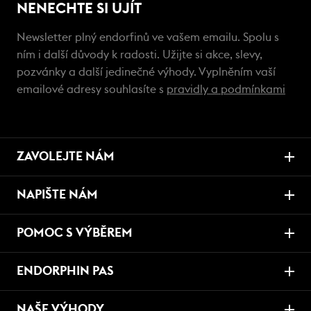
NENECHTE SI UJÍT
Newsletter plný endorfinů ve vašem emailu. Spolu s
ním i další důvody k radosti. Užijte si akce, slevy,
pozvánky a další jedinečné výhody. Vyplněním vaší
emailové adresy souhlasíte s
pravidly a podmínkami
ZAVOLEJTE NÁM
NAPIŠTE NÁM
POMOC S VÝBĚREM
ENDORPHIN PAS
NAŠE VÝHODY