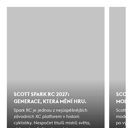
SCOTT SPARK RC 2027:
SCOT
GENERACE, KTERÁ MĚNÍ HRU.
MODE
Spark RC je jednou z nejúspěšnějších
Scott
závodních XC platforem v historii
model
cyklistiky. Nespočet titulů mistrů světa,
po vý