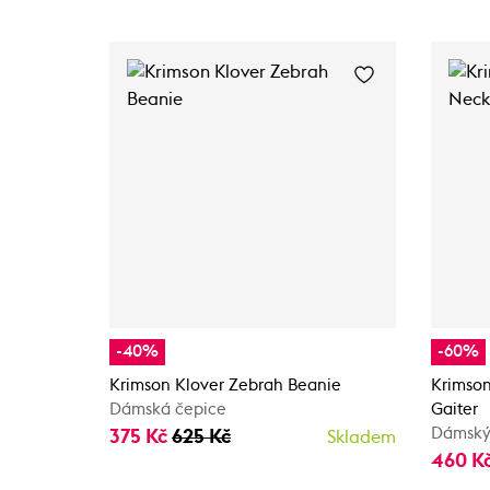
-40%
-60%
Krimson Klover Zebrah Beanie
Krimson
Dámská čepice
Gaiter
Dámský
375 Kč
625 Kč
Skladem
460 K