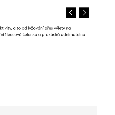
vity, a to od lyžování přes výlety na
řní fleecová čelenka a praktická odnímatelná