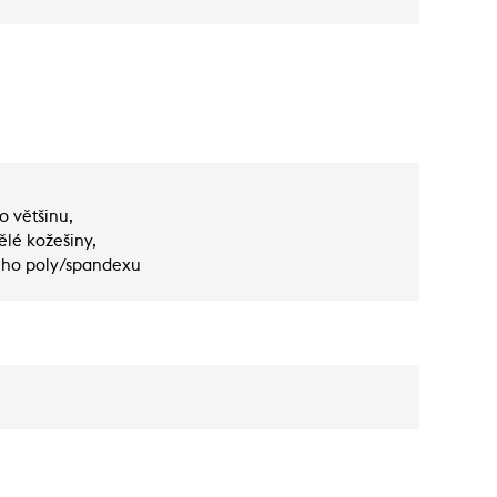
o většinu,
lé kožešiny,
ého poly/spandexu