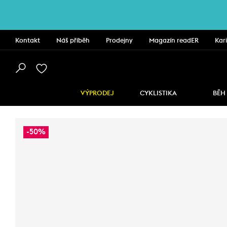
Kontakt
Náš příběh
Prodejny
Magazín readER
Kar
VÝPRODEJ
CYKLISTIKA
BĚH
-50%