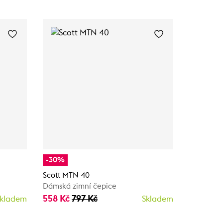
-30%
-40%
Scott MTN 40
Scott MT
Dámská zimní čepice
Dámská z
558 Kč
797 Kč
477 Kč
7
kladem
Skladem