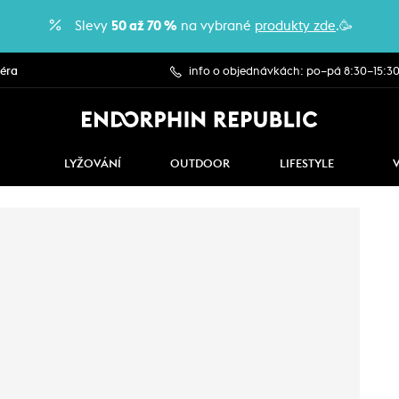
Slevy
50 až 70 %
na vybrané
produkty zde
.🥳
iéra
info o objednávkách: po–pá 8:30–15:3
LYŽOVÁNÍ
OUTDOOR
LIFESTYLE