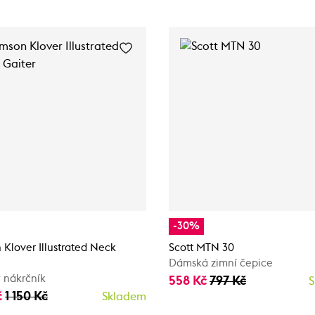
-30%
 Klover Illustrated Neck
Scott MTN 30
Dámská zimní čepice
 nákrčník
558 Kč
797 Kč
S
č
1 150 Kč
Skladem