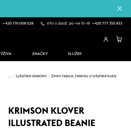
0
+420 776 008 028
info o zboží: po–ne 10–18
+420 777 355 833
VÝŽIVA
ZNAČKY
SLUŽBY
…
Lyžařské oblečení
Zimní čepice, čelenky a lyžařské kukly
KRIMSON KLOVER
ILLUSTRATED BEANIE