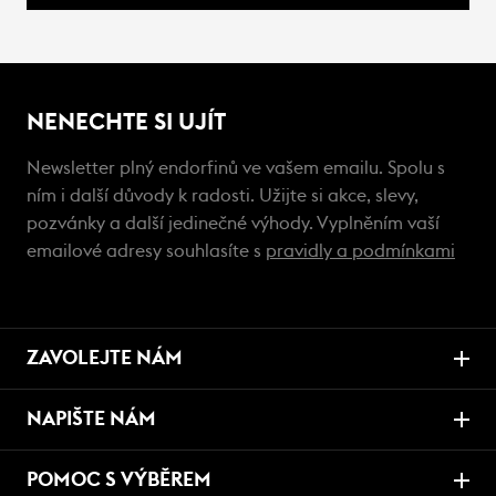
NENECHTE SI UJÍT
Newsletter plný endorfinů ve vašem emailu. Spolu s
ním i další důvody k radosti. Užijte si akce, slevy,
pozvánky a další jedinečné výhody. Vyplněním vaší
emailové adresy souhlasíte s
pravidly a podmínkami
ZAVOLEJTE NÁM
NAPIŠTE NÁM
POMOC S VÝBĚREM