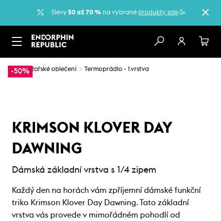
Slevy
50 až 70 %
na vybrané
produkty zde
.🥳
…
Lyžařské oblečení
Termoprádlo - 1.vrstva
-50%
KRIMSON KLOVER DAY
DAWNING
Dámská základní vrstva s 1/4 zipem
Každý den na horách vám zpříjemní dámské funkční
triko Krimson Klover Day Dawning. Tato základní
vrstva vás provede v mimořádném pohodlí od