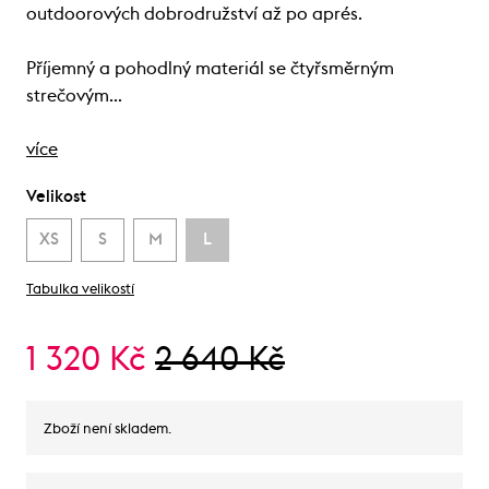
outdoorových dobrodružství až po aprés.
Příjemný a pohodlný materiál se čtyřsměrným
strečovým…
více
Velikost
XS
S
M
L
Tabulka velikostí
1 320 Kč
2 640 Kč
Zboží není skladem.