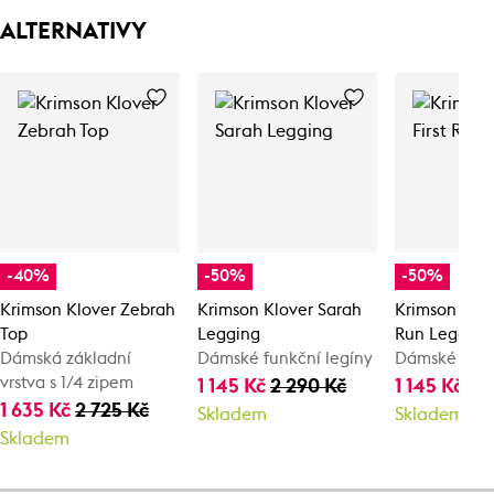
ALTERNATIVY
-40%
-50%
-50%
Krimson Klover Zebrah
Krimson Klover Sarah
Krimson Klove
Top
Legging
Run Legging
Dámská základní
Dámské funkční legíny
Dámské spod
vrstva s 1/4 zipem
1 145 Kč
2 290 Kč
1 145 Kč
2 
1 635 Kč
2 725 Kč
Skladem
Skladem
Skladem