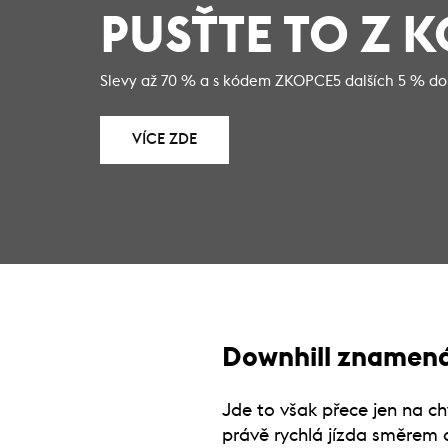
PUSŤTE TO Z 
Slevy až 70 % a s kódem ZKOPCE5 dalších 5 % do
VÍCE ZDE
Downhill znamená
Jde to však přece jen na c
právě rychlá jízda směrem d