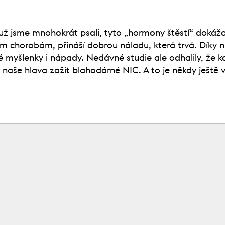
 už jsme mnohokrát psali, tyto „hormony štěstí“ dokážo
ím chorobám, přináší dobrou náladu, která trvá. Díky ni
 myšlenky i nápady. Nedávné studie ale odhalily, že k
naše hlava zažít blahodárné NIC. A to je někdy ještě v