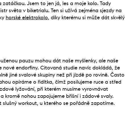
a zatáčkou. Jsem to jen já, les a moje kolo. Tady
istr světa v biketrialu. Ten si užívá zejména sjezdy na
aky
horské elektrokolo
, díky kterému si může dát skvělý
aslouženou pauzu mohou dát naše myšlenky, ale naše
e nové endorfiny. Citovaná studie navíc dokládá, že
lně jiné svalové skupiny než při jízdě po rovině. Často
vahou opíráme o řidítka, čímž posilujeme ruce a střed
 sjezdové lyžování, při kterém musíme vyrovnávat
 a kromě nohou zapojujeme břišní i zádové svaly.
ýt slušný workout, u kterého se pořádně zapotíme.