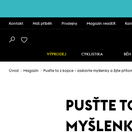
Kontakt
Náš příběh
Prodejny
Magazín readER
Kar
VÝPRODEJ
CYKLISTIKA
BĚH
Úvod
Magazín
Pusťte to z kopce – zastavte myšlenky a žijte příto
PUSŤTE T
MYŠLENKY