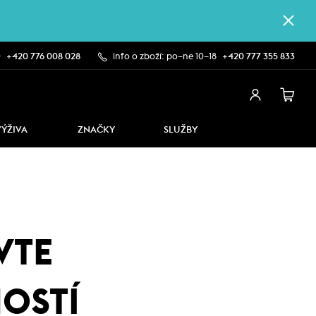
0
+420 776 008 028
info o zboží: po–ne 10–18
+420 777 355 833
VÝŽIVA
ZNAČKY
SLUŽBY
VTE
NOSTÍ