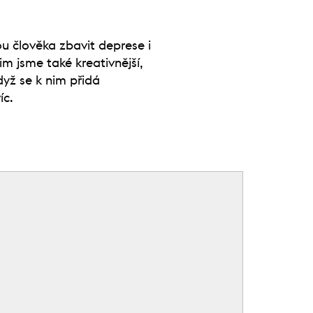
u člověka zbavit deprese i
m jsme také kreativnější,
dyž se k nim přidá
íc.