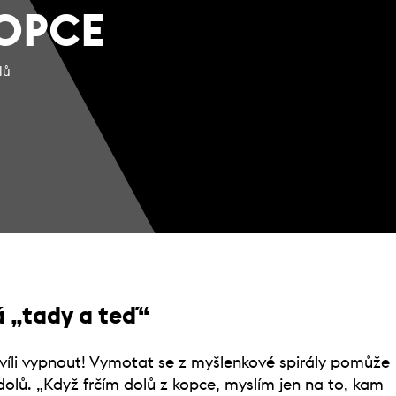
KOPCE
lů
 „tady a teď“
hvíli vypnout! Vymotat se z myšlenkové spirály pomůže
olů. „Když frčím dolů z kopce, myslím jen na to, kam