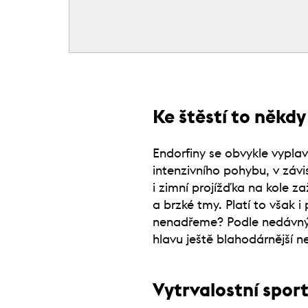
Ke štěstí to někdy
Endorfiny se obvykle vypla
intenzivního pohybu, v závi
i zimní projížďka na kole 
a brzké tmy. Platí to však i
nenadřeme? Podle nedávný
hlavu ještě blahodárnější ne
Vytrvalostní spor