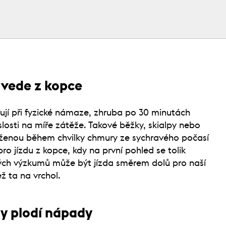
 vede z kopce
vují při fyzické námaze, zhruba po 30 minutách
slosti na míře zátěže. Takové běžky, skialpy nebo
zaženou během chvilky chmury ze sychravého počasí
 pro jízdu z kopce, kdy na první pohled se tolik
ch výzkumů může být jízda směrem dolů pro naší
ž ta na vrchol.
ty plodí nápady