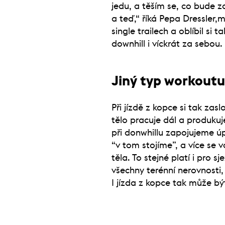
jedu, a těším se, co bude z
a teď,“ říká Pepa Dressler,m
single trailech a oblíbil si t
downhill i víckrát za sebou.
Jiný typ workoutu
Při jízdě z kopce si tak z
tělo pracuje dál a produkuj
při donwhillu zapojujeme úp
“v tom stojíme”, a více se 
těla. To stejné platí i pro
všechny terénní nerovnosti,
I jízda z kopce tak může b