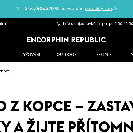
Slevy
50 až 70 %
na vybrané
produkty zde
.🥳
iéra
info o objednávkách: po–pá 8:30–15:3
LYŽOVÁNÍ
OUTDOOR
LIFESTYLE
mností
O Z KOPCE – ZASTA
 A ŽIJTE PŘÍTOM