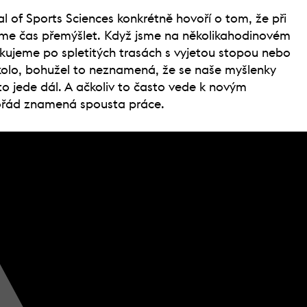
l of Sports Sciences konkrétně hovoří o tom, že při
áme čas přemýšlet. Když jsme na několikahodinovém
kujeme po spletitých trasách s vyjetou stopou nebo
kolo, bohužel to neznamená, že se naše myšlenky
 to jede dál. A ačkoliv to často vede k novým
řád znamená spousta práce.