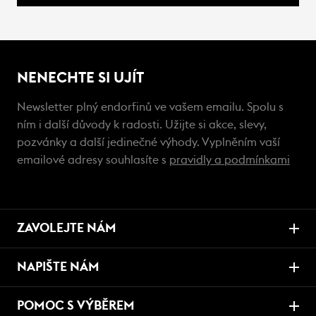
NENECHTE SI UJÍT
Newsletter plný endorfinů ve vašem emailu. Spolu s
ním i další důvody k radosti. Užijte si akce, slevy,
pozvánky a další jedinečné výhody. Vyplněním vaší
emailové adresy souhlasíte s
pravidly a podmínkami
ZAVOLEJTE NÁM
NAPIŠTE NÁM
POMOC S VÝBĚREM