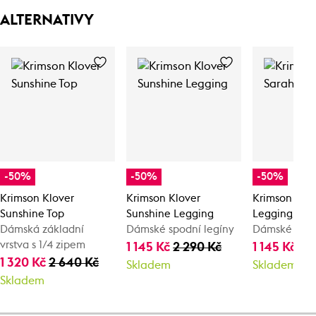
ALTERNATIVY
-50%
-50%
-50%
Krimson Klover
Krimson Klover
Krimson Klov
Sunshine Top
Sunshine Legging
Legging
Dámská základní
Dámské spodní legíny
Dámské funk
vrstva s 1/4 zipem
1 145 Kč
2 290 Kč
1 145 Kč
2 
1 320 Kč
2 640 Kč
Skladem
Skladem
Skladem