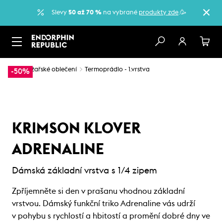
Slevy
50 až 70 %
na vybrané
produkty zde
.🥳
…
Lyžařské oblečení
Termoprádlo - 1.vrstva
-50%
KRIMSON KLOVER
ADRENALINE
Dámská základní vrstva s 1/4 zipem
Zpříjemněte si den v prašanu vhodnou základní
vrstvou. Dámský funkční triko Adrenaline vás udrží
v pohybu s rychlostí a hbitostí a promění dobré dny ve