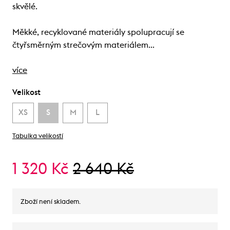
skvělé.
Měkké, recyklované materiály spolupracují se
čtyřsměrným strečovým materiálem…
více
Velikost
XS
S
M
L
Tabulka velikostí
1 320 Kč
2 640 Kč
Zboží není skladem.