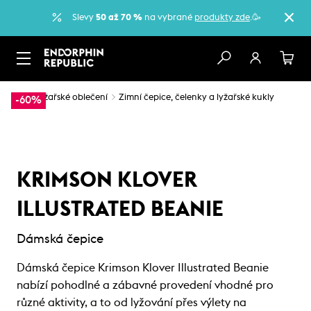
Slevy
50 až 70 %
na vybrané
produkty zde
.🥳
…
Lyžařské oblečení
Zimní čepice, čelenky a lyžařské kukly
-60%
KRIMSON KLOVER
ILLUSTRATED BEANIE
Dámská čepice
Dámská čepice Krimson Klover Illustrated Beanie
nabízí pohodlné a zábavné provedení vhodné pro
různé aktivity, a to od lyžování přes výlety na