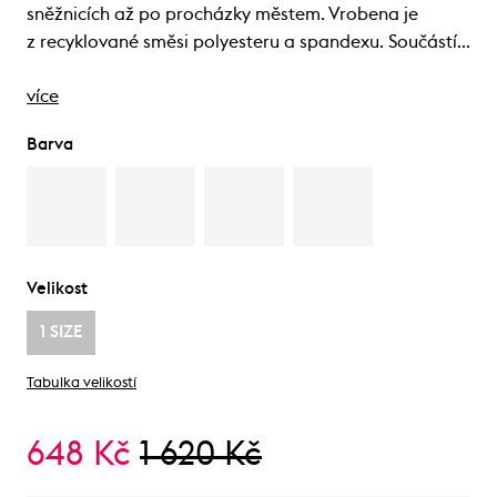
sněžnicích až po procházky městem. Vrobena je
z recyklované směsi polyesteru a spandexu. Součástí…
více
Barva
Velikost
1 SIZE
Tabulka velikostí
648 Kč
1 620 Kč