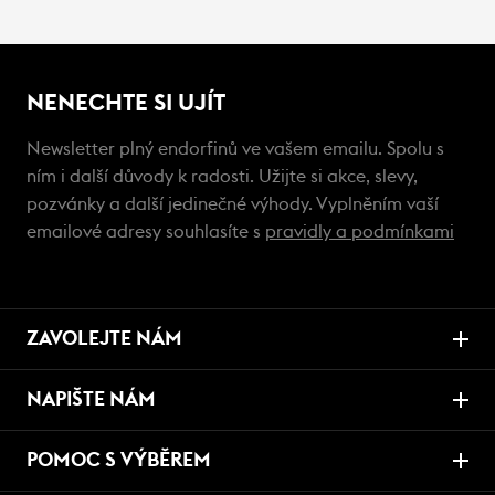
NENECHTE SI UJÍT
Newsletter plný endorfinů ve vašem emailu. Spolu s
ním i další důvody k radosti. Užijte si akce, slevy,
pozvánky a další jedinečné výhody. Vyplněním vaší
emailové adresy souhlasíte s
pravidly a podmínkami
ZAVOLEJTE NÁM
NAPIŠTE NÁM
POMOC S VÝBĚREM