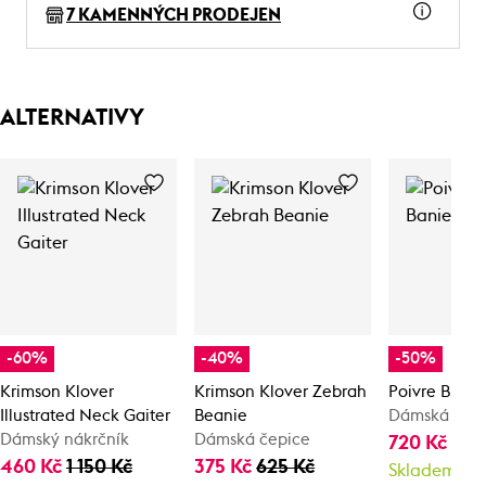
7 KAMENNÝCH PRODEJEN
ALTERNATIVY
-60%
-40%
-50%
Krimson Klover
Krimson Klover Zebrah
Poivre Blanc
Illustrated Neck Gaiter
Beanie
Dámská zimn
Dámský nákrčník
Dámská čepice
720 Kč
1 4
460 Kč
1 150 Kč
375 Kč
625 Kč
Skladem