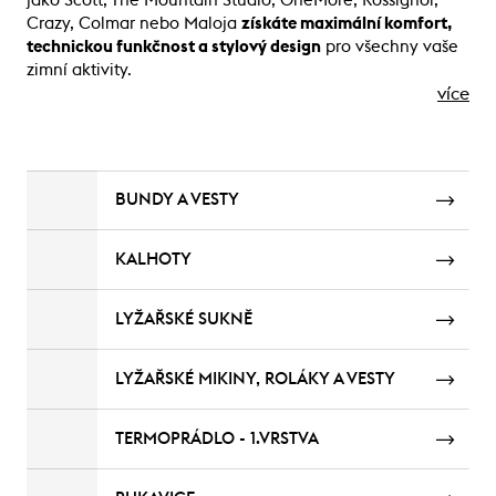
jako Scott, The Mountain Studio, OneMore, Rossignol,
Crazy, Colmar nebo Maloja
získáte maximální komfort,
technickou funkčnost a stylový design
pro všechny vaše
zimní aktivity.
více
BUNDY A VESTY
KALHOTY
LYŽAŘSKÉ SUKNĚ
LYŽAŘSKÉ MIKINY, ROLÁKY A VESTY
TERMOPRÁDLO - 1.VRSTVA