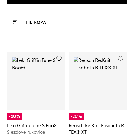
FILTROVAT
-50%
-20%
Leki Griffin Tune S Boa®
Reusch Re:Knit Elisabeth R-
Sjezdové rukavice
TEX® XT