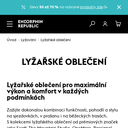
Slevy
50 až 70 %
na vybrané
produkty zde
.🥳
Úvod
Lyžování
Lyžařské oblečení
LYŽAŘSKÉ OBLEČENÍ
Lyžařské oblečení pro maximální
výkon a komfort v každých
podmínkách
Zažijte dokonalou kombinaci funkčnosti, pohodlí a stylu
na sjezdovkách, v prašanu i na běžeckých trasách.
S kolekcemi lyžařského oblečení od prémiových značek