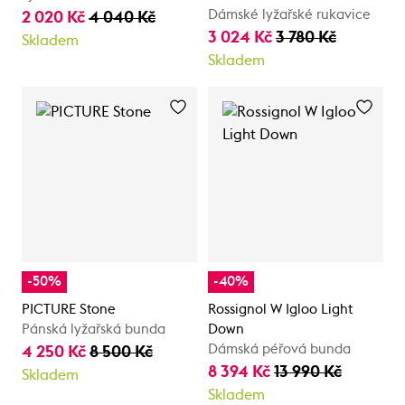
Dámské lyžařské rukavice
2 020 Kč
4 040 Kč
3 024 Kč
3 780 Kč
Skladem
Skladem
-50%
-40%
PICTURE Stone
Rossignol W Igloo Light
Pánská lyžařská bunda
Down
Dámská péřová bunda
4 250 Kč
8 500 Kč
8 394 Kč
13 990 Kč
Skladem
Skladem