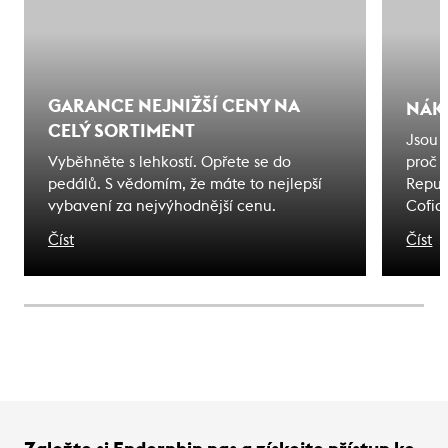
GARANCE NEJNIŽŠÍ CENY NA
NÁK
CELÝ SORTIMENT
Jsou 
Vyběhněte s lehkostí. Opřete se do
proč 
pedálů. S vědomím, že máte to nejlepší
Repub
vybavení za nejvýhodnější cenu.
Cofid
odjede
Číst
Číst
na kte