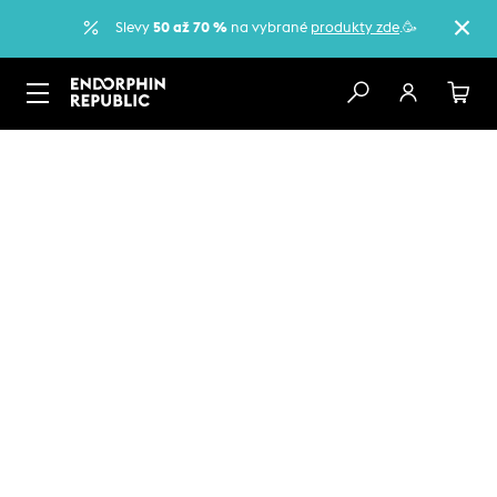
Slevy
50 až 70 %
na vybrané
produkty zde
.🥳