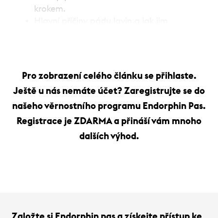
krokem.
Hlavní příčiny pádu lavin a jak jim
předcházet.
Jak číst lavinovou předpověď a sněhový
profil.
Pravidla bezpečného výstupu a sjezdu.
Pro zobrazení celého článku se přihlaste.
Jak plánovat skialpovou túru s ohledem
Ještě u nás nemáte účet? Zaregistrujte se do
na bezpečnost.
našeho věrnostního programu Endorphin Pas.
Registrace je ZDARMA a přináší vám mnoho
Lavinová výbava – základ
dalších výhod.
bezpečnosti v horách
Založte si Endorphin pas a získejte přístup ke