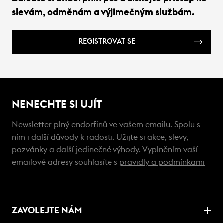
slevám, odměnám a výjimečným službám.
REGISTROVAT SE
NENECHTE SI UJÍT
Newsletter plný endorfinů ve vašem emailu. Spolu s
ním i další důvody k radosti. Užijte si akce, slevy,
pozvánky a další jedinečné výhody. Vyplněním vaší
emailové adresy souhlasíte s
pravidly a podmínkami
ZAVOLEJTE NÁM