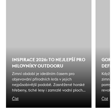
INSPIRACE 2026: TO NEJLEPŠÍ PRO
GORE
MILOVNÍKY OUTDOORU
DEFI
Zimní období je ideálním časem pro
Když 
objevování přírodních krás v jejich
zimní
nejpůsobivější podobě. Zasněžené horské
pomys
hřebeny, tiché lesy i zamrzlé vodní plochy
revol
nabízejí jedinečné zážitky těm, kteří jsou
synon
Číst
Číst
vybaveni kvalitním outdoorovým
nepří
vybavením. V Endorphin Republic jsme
sjezd