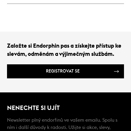
pro vás připravili výběr toho nejlepšího,
nebo 
co současný outdoorový svět nabízí - od
Pojďm
funkčního oblečení přes špičkovou obuv
pověst
až po praktické doplňky, které zpříjemní
zaruč
každý výlet do zimní přírody.
Založte si Endorphin pas a získejte přístup ke
slevám, odměnám a výjimečným službám.
REGISTROVAT SE
NENECHTE SI UJÍT
Newsletter plný endorfinů ve vašem emailu. Spolu s
ním i další důvody k radosti. Užijte si akce, slevy,