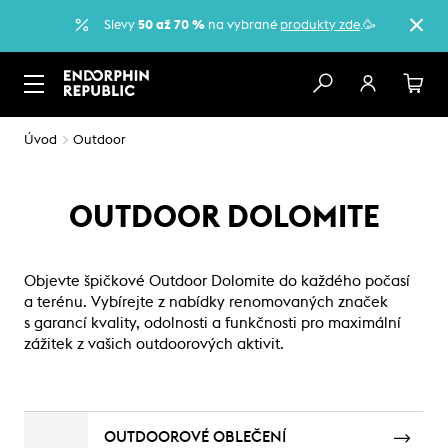
Slevy
50 až 70 %
na vybrané
produkty zde
.🥳
Úvod
Outdoor
OUTDOOR DOLOMITE
Objevte špičkové Outdoor Dolomite do každého počasí
a terénu. Vybírejte z nabídky renomovaných značek
s garancí kvality, odolnosti a funkčnosti pro maximální
zážitek z vašich outdoorových aktivit.
OUTDOOROVÉ OBLEČENÍ