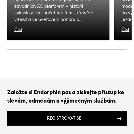
závodních XC platforem v historii
model
cyklistiky. Nespočet titulů mistrů světa,
po vý
vítězství ve Světovém poháru a
jezdc
olympijských medailí. Kolo, jehož jméno
karbo
Číst
Číst
se stalo synonymem úspěchu. To dědictví
stejn
není jen nostalgií - je to závazek. Důkaz
výbav
toho, co toto jméno musí nést i dnes.
nárok
Tady j
Založte si Endorphin pas a získejte přístup ke
slevám, odměnám a výjimečným službám.
REGISTROVAT SE