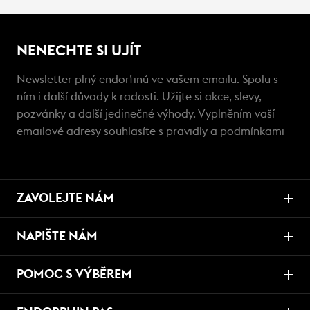
NENECHTE SI UJÍT
Newsletter plný endorfinů ve vašem emailu. Spolu s
ním i další důvody k radosti. Užijte si akce, slevy,
pozvánky a další jedinečné výhody. Vyplněním vaší
emailové adresy souhlasíte s
pravidly a podmínkami
ZAVOLEJTE NÁM
NAPIŠTE NÁM
POMOC S VÝBĚREM