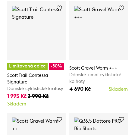
Limitovaná edice
-50%
Scott Gravel Warm +++
Dámské zimní cyklistické
Scott Trail Contessa
kalhoty
Signature
4 690 Kč
Dámské cyklistické kraťasy
Skladem
1 995 Kč
3 990 Kč
Skladem