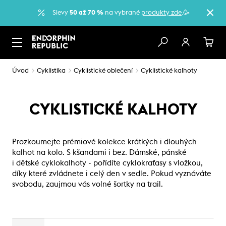
Slevy
50 až 70 %
na vybrané
produkty zde
.🥳
Úvod
Cyklistika
Cyklistické oblečení
Cyklistické kalhoty
CYKLISTICKÉ KALHOTY
Prozkoumejte prémiové kolekce krátkých i dlouhých
kalhot na kolo. S kšandami i bez. Dámské, pánské
i dětské cyklokalhoty - pořídíte cyklokraťasy s vložkou,
díky které zvládnete i celý den v sedle. Pokud vyznáváte
svobodu, zaujmou vás volné šortky na trail.