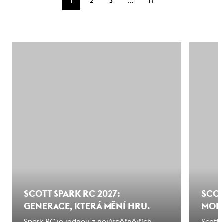
…
1
2
3
11
SCOTT SPARK RC 2027:
SCOT
GENERACE, KTERÁ MĚNÍ HRU.
MODE
Spark RC je jednou z nejúspěšnějších
Scott