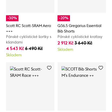
-30%
-20%
Scott RC Scott-SRAM Aero
Q36.5 Gregarius Essential
+++
Bib Shorts
Pánské cyklistické šortky s
Pánské cyklistické kraťasy
kšandami
2 912 Kč
3 640 Kč
4 543 Kč
6 490 Kč
Skladem
Skladem