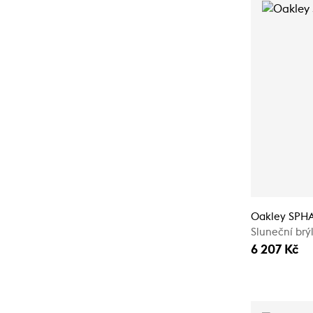
Oakley SPH
Sluneční brý
6 207 Kč