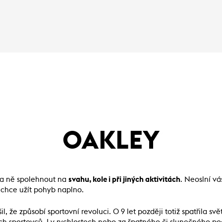
OAKLEY
 na ně spolehnout na
svahu, kole i při jiných aktivitách
. Neoslní vá
i chce užít pohyb naplno.
l, že způsobí sportovní revoluci. O 9 let později totiž spatřila sv