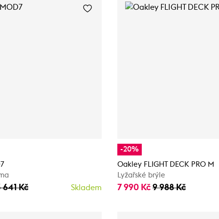
-20%
7
Oakley FLIGHT DECK PRO M
lma
Lyžařské brýle
3 641 Kč
7 990 Kč
9 988 Kč
Skladem