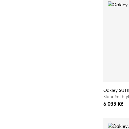
Oakley SUTR
Sluneční brý
6 033 Kč