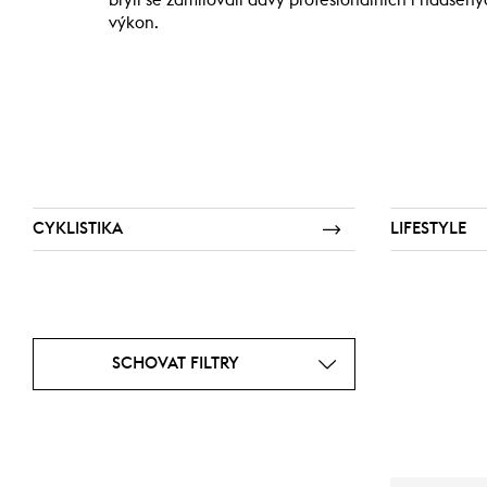
brýlí se zamilovali davy profesionálních i nadšený
výkon.
CYKLISTIKA
LIFESTYLE
SCHOVAT FILTRY