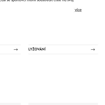
sí se sportovci mohli soustředit čistě na svůj
více
LYŽOVÁNÍ