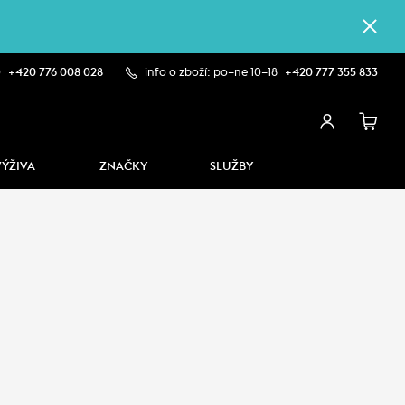
0
+420 776 008 028
info o zboží: po–ne 10–18
+420 777 355 833
VÝŽIVA
ZNAČKY
SLUŽBY