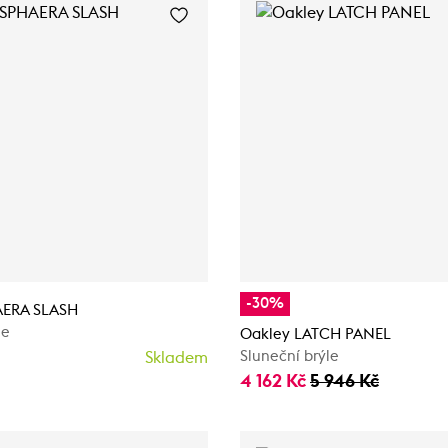
-30%
AERA SLASH
le
Oakley LATCH PANEL
Sluneční brýle
Skladem
4 162 Kč
5 946 Kč