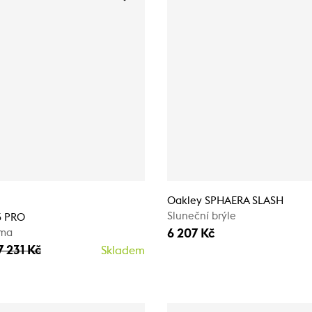
Oakley SPHAERA SLASH
Sluneční brýle
5 PRO
6 207 Kč
lma
7 231 Kč
Skladem