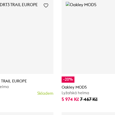
-20%
 TRAIL EUROPE
helma
Oakley MOD5
Lyžařská helma
Skladem
5 974 Kč
7 467 Kč