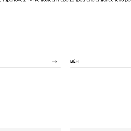
ch sportovců. I v rychlostech nebo za špatného či slunečného poča
BĚH