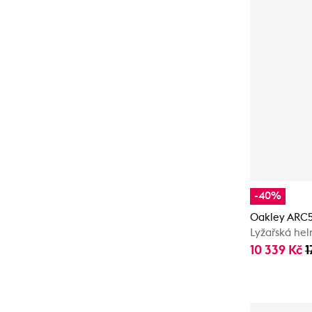
-40%
Oakley ARC
Lyžařská he
10 339 Kč
1