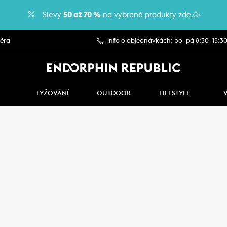
Slevy
50 až 70 %
na vybrané
produkty zde
.🥳
iéra
info o objednávkách: po–pá 8:30–15:3
LYŽOVÁNÍ
OUTDOOR
LIFESTYLE