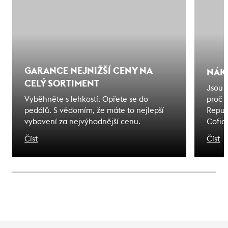
GARANCE NEJNIŽŠÍ CENY NA
NÁK
CELÝ SORTIMENT
Jsou 
Vyběhněte s lehkostí. Opřete se do
proč 
pedálů. S vědomím, že máte to nejlepší
Repub
vybavení za nejvýhodnější cenu.
Cofid
odjede
Číst
Číst
na kte