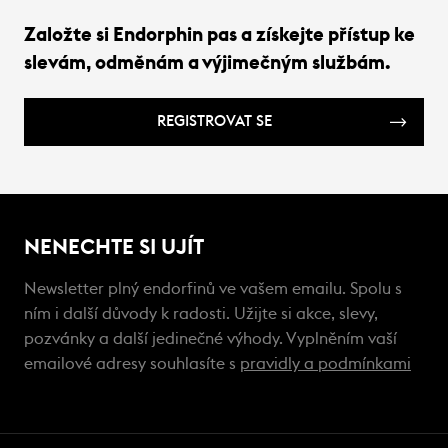
Založte si Endorphin pas a získejte přístup ke
slevám, odměnám a výjimečným službám.
REGISTROVAT SE
NENECHTE SI UJÍT
Newsletter plný endorfinů ve vašem emailu. Spolu s
ním i další důvody k radosti. Užijte si akce, slevy,
pozvánky a další jedinečné výhody. Vyplněním vaší
emailové adresy souhlasíte s
pravidly a podmínkami