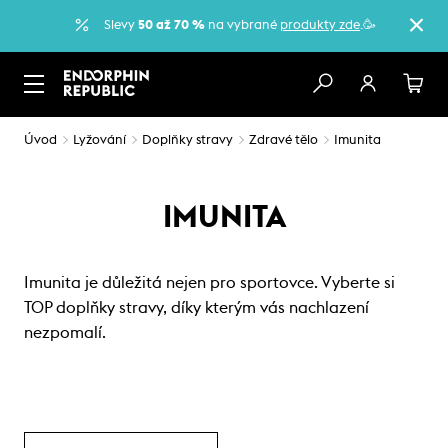
Slevy
50 až 70 %
na vybrané
produkty zde
.🥳
Úvod
Lyžování
Doplňky stravy
Zdravé tělo
Imunita
IMUNITA
Imunita je důležitá nejen pro sportovce. Vyberte si
TOP doplňky stravy, díky kterým vás nachlazení
nezpomalí.