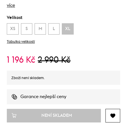
více
Velikost
XS
S
M
L
XL
Tabulka velikostí
1 196 Kč
2 990 Kč
Zboží není skladem.
Garance nejlepší ceny
NENÍ SKLADEM