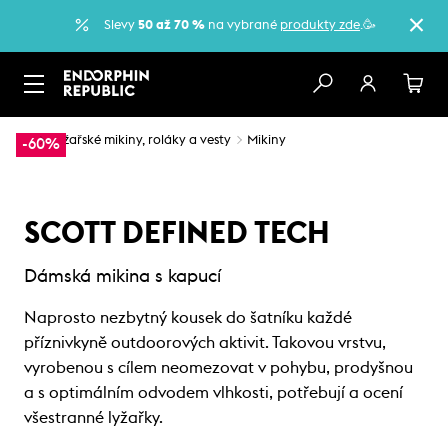
Slevy
50 až 70 %
na vybrané
produkty zde
.🥳
…
Lyžařské mikiny, roláky a vesty
Mikiny
-60%
SCOTT DEFINED TECH
Dámská mikina s kapucí
Naprosto nezbytný kousek do šatníku každé
příznivkyně outdoorových aktivit. Takovou vrstvu,
vyrobenou s cílem neomezovat v pohybu, prodyšnou
a s optimálním odvodem vlhkosti, potřebují a ocení
všestranné lyžařky.