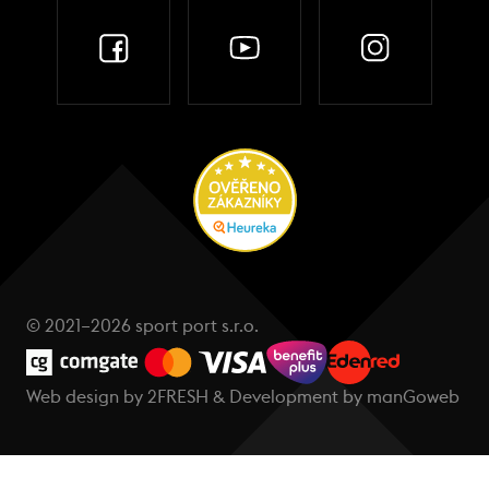
© 2021–2026 sport port s.r.o.
Web design by
2FRESH
& Development by
manGoweb