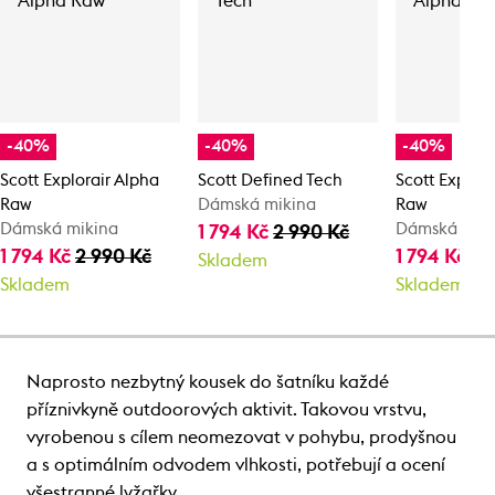
-40%
-40%
-40%
Scott Explorair Alpha
Scott Defined Tech
Scott Explora
Raw
Dámská mikina
Raw
Dámská mikina
Dámská mik
1 794 Kč
2 990 Kč
1 794 Kč
2 990 Kč
1 794 Kč
2 
Skladem
Skladem
Skladem
Naprosto nezbytný kousek do šatníku každé
příznivkyně outdoorových aktivit. Takovou vrstvu,
vyrobenou s cílem neomezovat v pohybu, prodyšnou
a s optimálním odvodem vlhkosti, potřebují a ocení
všestranné lyžařky.