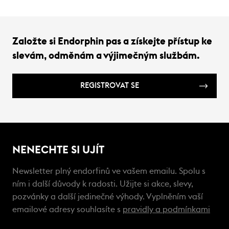
Založte si Endorphin pas a získejte přístup ke
slevám, odměnám a výjimečným službám.
REGISTROVAT SE
NENECHTE SI UJÍT
Newsletter plný endorfinů ve vašem emailu. Spolu s
ním i další důvody k radosti. Užijte si akce, slevy,
pozvánky a další jedinečné výhody. Vyplněním vaší
emailové adresy souhlasíte s
pravidly a podmínkami