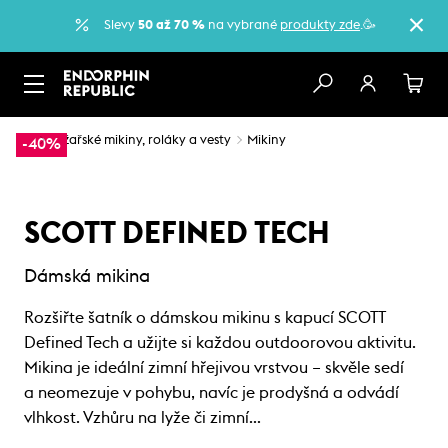
Slevy
50 až 70 %
na vybrané
produkty zde
.🥳
…
Lyžařské mikiny, roláky a vesty
Mikiny
-40%
SCOTT DEFINED TECH
Dámská mikina
Rozšiřte šatník o dámskou mikinu s kapucí SCOTT
Defined Tech a užijte si každou outdoorovou aktivitu.
Mikina je ideální zimní hřejivou vrstvou – skvěle sedí
a neomezuje v pohybu, navíc je prodyšná a odvádí
vlhkost. Vzhůru na lyže či zimní…