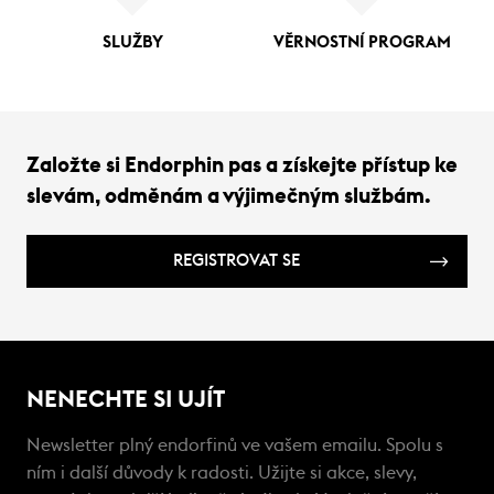
SLUŽBY
VĚRNOSTNÍ PROGRAM
Založte si Endorphin pas a získejte přístup ke
slevám, odměnám a výjimečným službám.
REGISTROVAT SE
NENECHTE SI UJÍT
Newsletter plný endorfinů ve vašem emailu. Spolu s
ním i další důvody k radosti. Užijte si akce, slevy,