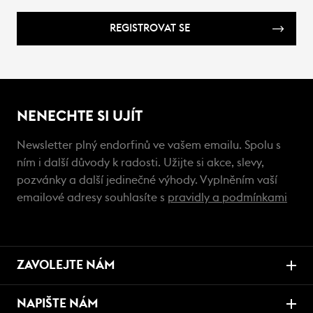
REGISTROVAT SE
NENECHTE SI UJÍT
Newsletter plný endorfinů ve vašem emailu. Spolu s
ním i další důvody k radosti. Užijte si akce, slevy,
pozvánky a další jedinečné výhody. Vyplněním vaší
emailové adresy souhlasíte s
pravidly a podmínkami
ZAVOLEJTE NÁM
NAPIŠTE NÁM