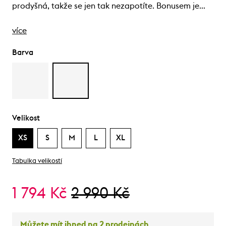
prodyšná, takže se jen tak nezapotíte. Bonusem je…
více
Barva
Velikost
XS
S
M
L
XL
Tabulka velikostí
1 794 Kč
2 990 Kč
Můžete mít ihned na 2 prodejnách