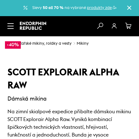
Slevy
50 až 70 %
na vybrané
produkty zde
.🥳
…
Lyžařské mikiny, roláky a vesty
Mikiny
-40%
SCOTT EXPLORAIR ALPHA
RAW
Dámská mikina
Na zimní skialpové expedice přibalte dámskou mikinu
SCOTT Explorair Alpha Raw. Vyniká kombinací
špičkových technických vlastností, hřejivostí,
funkčností a jednoduchostí. Bunda je vysoce