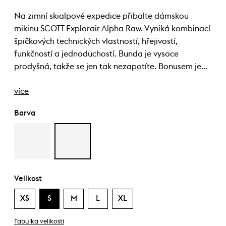
Na zimní skialpové expedice přibalte dámskou
mikinu SCOTT Explorair Alpha Raw. Vyniká kombinací
špičkových technických vlastností, hřejivostí,
funkčností a jednoduchostí. Bunda je vysoce
prodyšná, takže se jen tak nezapotíte. Bonusem je…
více
Barva
Velikost
XS
S
M
L
XL
Tabulka velikostí