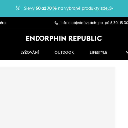
Slevy
50 až 70 %
na vybrané
produkty zde
.🥳
iéra
info o objednávkách: po–pá 8:30–15:3
LYŽOVÁNÍ
OUTDOOR
LIFESTYLE