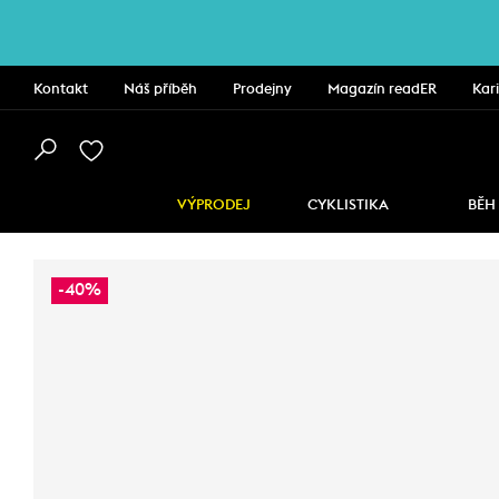
Kontakt
Náš příběh
Prodejny
Magazín readER
Kar
VÝPRODEJ
CYKLISTIKA
BĚH
-40%