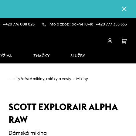
0
+420 776 008 028
info o zboží: po–ne 10–18
+420 777 355 833
VÝŽIVA
ZNAČKY
SLUŽBY
…
Lyžařské mikiny, roláky a vesty
Mikiny
SCOTT EXPLORAIR ALPHA
RAW
Dámská mikina