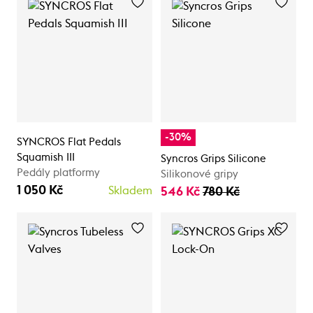
-30%
SYNCROS Flat Pedals
Squamish III
Syncros Grips Silicone
Pedály platformy
Silikonové gripy
1 050 Kč
Skladem
546 Kč
780 Kč