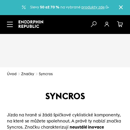
Slevy
50 až 70 %
na vybrané
produkty zde
.🥳
Úvod
Značky
Syncros
SYNCROS
Jízda na hraně si žádá špičkové cyklistické komponenty,
na které se můžete spolehnout. A právě ty nabízí značka
Syncros. Značku charakterizují
neustálé inovace