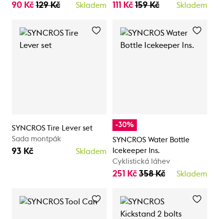
90 Kč
129 Kč
111 Kč
159 Kč
Skladem
Skladem
-30%
SYNCROS Tire Lever set
Sada montpák
SYNCROS Water Bottle
93 Kč
Icekeeper Ins.
Skladem
Cyklistická láhev
251 Kč
358 Kč
Skladem