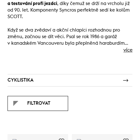
a testování profi jezdci
, díky čemuž se drží na vrcholu již
od 90. let. Komponenty Syncros perfektně sedí ke kolům
SCOTT.
Když se dva zvědaví a akční chlapíci rozhodnou pro
změnu, začnou se dít věci. Psal se rok 1986 a garáž
v kanadském Vancouveru byla přeplněná haraburdím…
více
CYKLISTIKA
FILTROVAT