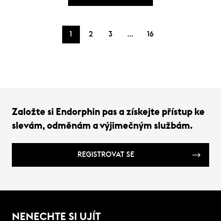
…
1
2
3
16
Založte si Endorphin pas a získejte přístup ke
slevám, odměnám a výjimečným službám.
REGISTROVAT SE
NENECHTE SI UJÍT