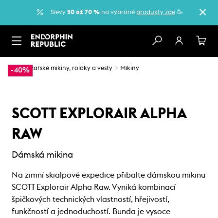
Slevy
50 až 70 %
na vybrané
produkty zde
.🥳
…
Lyžařské mikiny, roláky a vesty
Mikiny
-40%
SCOTT EXPLORAIR ALPHA
RAW
Dámská mikina
Na zimní skialpové expedice přibalte dámskou mikinu
SCOTT Explorair Alpha Raw. Vyniká kombinací
špičkových technických vlastností, hřejivostí,
funkčností a jednoduchostí. Bunda je vysoce