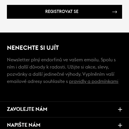
REGISTROVAT SE
NENECHTE SI UJÍT
Newsletter plný endorfinů ve vašem emailu. Spolu s
ním i další důvody k radosti. Užijte si akce, slevy,
pozvánky a další jedinečné výhody. Vyplněním vaší
emailové adresy souhlasíte s
pravidly a podmínkami
ZAVOLEJTE NÁM
NAPIŠTE NÁM