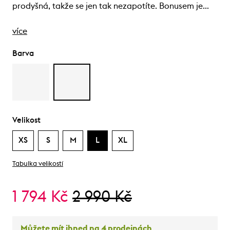
prodyšná, takže se jen tak nezapotíte. Bonusem je…
více
Barva
Velikost
XS
S
M
L
XL
Tabulka velikostí
1 794 Kč
2 990 Kč
Můžete mít ihned na 4 prodejnách