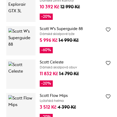
Dámské zimní kalhoty
10 392 Kč
12 990 Kč
-20%
Scott W's Superguide 88
Dámské skialpové lyže
5 996 Kč
14 990 Kč
-60%
Scott Celeste
Dámská skialpová obuv
11 832 Kč
14 790 Kč
-20%
Scott Flow Mips
Lyžařská helma
3 512 Kč
4 390 Kč
-20%