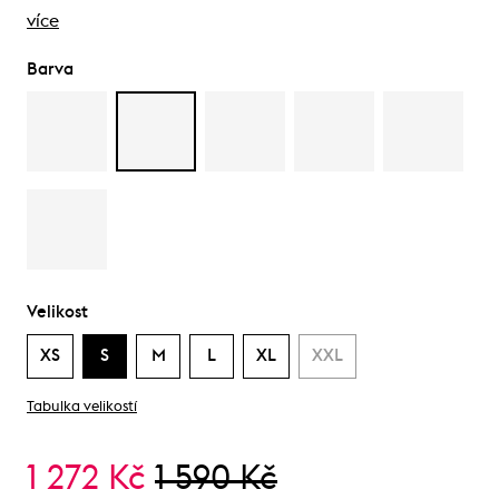
více
Barva
Velikost
XS
S
M
L
XL
XXL
Tabulka velikostí
1 272 Kč
1 590 Kč