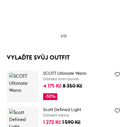
1
/
13
VYLAĎTE SVŮJ OUTFIT
SCOTT Ultimate Warm
Dámská zimní bunda
4 175 Kč
8 350 Kč
-50%
Scott Defined Light
Dámská mikina
1 272 Kč
1 590 Kč