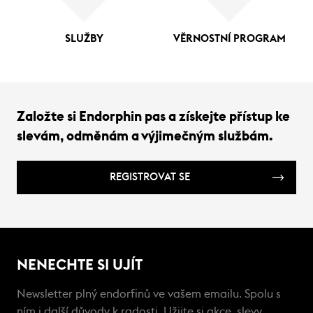
SLUŽBY
VĚRNOSTNÍ PROGRAM
Založte si Endorphin pas a získejte přístup ke
slevám, odměnám a výjimečným službám.
REGISTROVAT SE
NENECHTE SI UJÍT
Newsletter plný endorfinů ve vašem emailu. Spolu s
ním i další důvody k radosti. Užijte si akce, slevy,