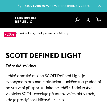
Slevy
50 až 70 %
na vybrané
produkty zde
.🥳
…
Lyžařské mikiny, roláky a vesty
Mikiny
-20%
SCOTT DEFINED LIGHT
Dámská mikina
Lehká dámská mikina SCOTT Defined Light je
synonymem pro minimalistickou funkčnost a je ideální
na vrstvení při sportu. Jako nejlehčí střední vrstva
v kolekci SCOTT exceluje při intenzivních aktivitách,
kde je prodyšnost klíčová. 1/4 zip…