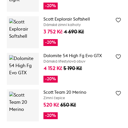
-20%
Scott Explorair Softshell
Dámské zimní kalhoty
3 752 Kč
4 690 Kč
-20%
Dolomite 54 High Fg Evo GTX
Dámská lifestylová obuv
4 152 Kč
5 190 Kč
-20%
Scott Team 20 Merino
Zimní čepice
520 Kč
650 Kč
-20%