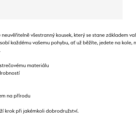
 neuvěřitelně všestranný kousek, který se stane základem va
ůsobí každému vašemu pohybu, ať už běžíte, jedete na kole, n
.
strečovému materiálu
drobností
em na přírodu
ží krok při jakémkoli dobrodružství.