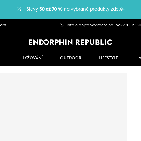
Slevy
50 až 70 %
na vybrané
produkty zde
.🥳
iéra
info o objednávkách: po–pá 8:30–15:3
LYŽOVÁNÍ
OUTDOOR
LIFESTYLE