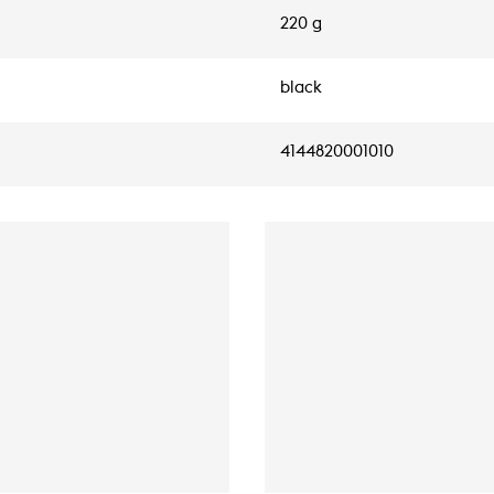
220 g
black
4144820001010