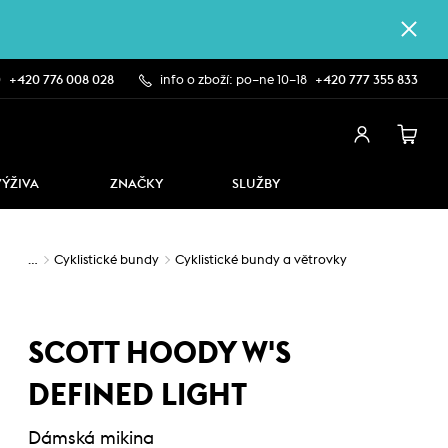
0
+420 776 008 028
info o zboží: po–ne 10–18
+420 777 355 833
VÝŽIVA
ZNAČKY
SLUŽBY
…
Cyklistické bundy
Cyklistické bundy a větrovky
SCOTT HOODY W'S
DEFINED LIGHT
Dámská mikina