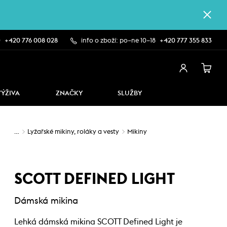
0
+420 776 008 028
info o zboží: po–ne 10–18
+420 777 355 833
VÝŽIVA
ZNAČKY
SLUŽBY
…
Lyžařské mikiny, roláky a vesty
Mikiny
SCOTT DEFINED LIGHT
Dámská mikina
Lehká dámská mikina SCOTT Defined Light je