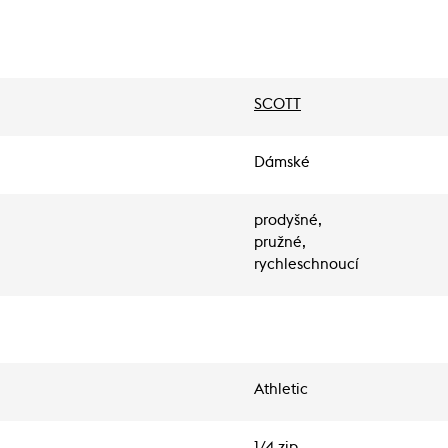
SCOTT
Dámské
prodyšné,
pružné,
rychleschnoucí
Athletic
1/4 zip,