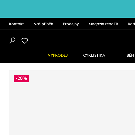
Kontakt
Náš příběh
Prodejny
Magazín readER
Kar
VÝPRODEJ
CYKLISTIKA
BĚH
-20%