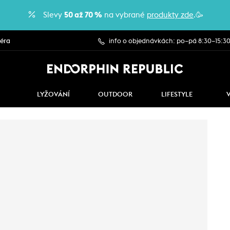
Slevy
50 až 70 %
na vybrané
produkty zde
.🥳
iéra
info o objednávkách: po–pá 8:30–15:3
LYŽOVÁNÍ
OUTDOOR
LIFESTYLE