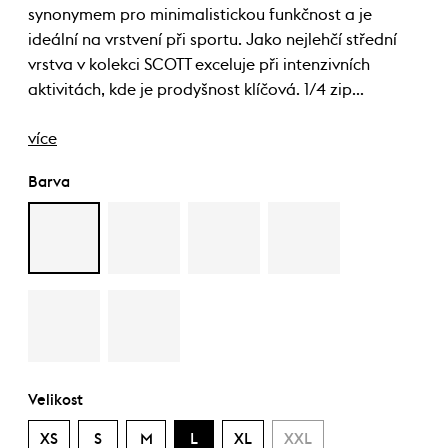
synonymem pro minimalistickou funkčnost a je
ideální na vrstvení při sportu. Jako nejlehčí střední
vrstva v kolekci SCOTT exceluje při intenzivních
aktivitách, kde je prodyšnost klíčová. 1/4 zip…
více
Barva
Velikost
XS
S
M
L
XL
XXL