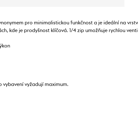
onymem pro minimalistickou funkčnost a je ideální na vrstven
tách, kde je prodyšnost klíčová. 1/4 zip umožňuje rychlou venti
výkon
ho vybavení vyžadují maximum.