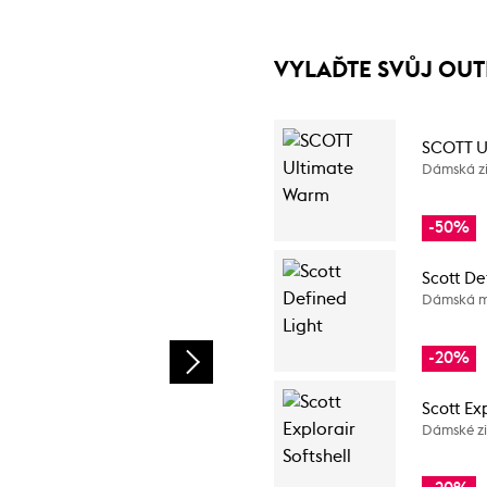
VYLAĎTE SVŮJ OUT
SCOTT U
Dámská z
-50%
Scott De
Dámská m
-20%
Scott Exp
Dámské zi