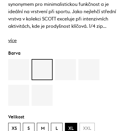
synonymem pro minimalistickou funkčnost a je
ideální na vrstvení při sportu. Jako nejlehčí střední
vrstva v kolekci SCOTT exceluje při intenzivních
aktivitách, kde je prodyšnost klíčová. 1/4 zip…
více
Barva
Velikost
XS
S
M
L
XL
XXL