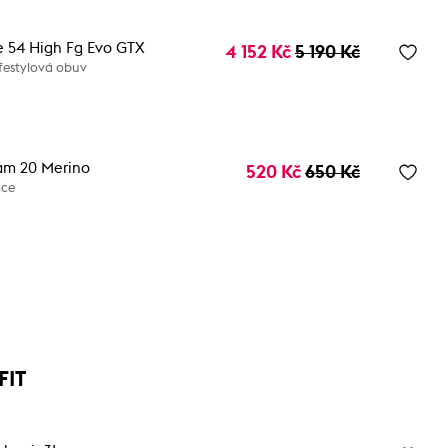
e 54 High Fg Evo GTX
4 152 Kč
5 190 Kč
festylová obuv
am 20 Merino
520 Kč
650 Kč
ice
FIT