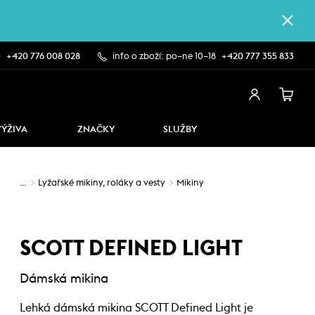
0
+420 776 008 028
info o zboží: po–ne 10–18
+420 777 355 833
VÝŽIVA
ZNAČKY
SLUŽBY
…
Lyžařské mikiny, roláky a vesty
Mikiny
SCOTT DEFINED LIGHT
Dámská mikina
Lehká dámská mikina SCOTT Defined Light je