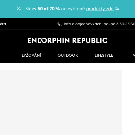
Slevy
50 až 70 %
na vybrané
produkty zde
.🥳
iéra
info o objednávkách: po–pá 8:30–15:3
LYŽOVÁNÍ
OUTDOOR
LIFESTYLE