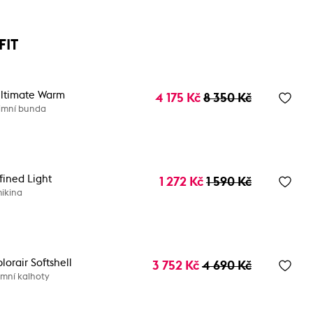
FIT
ltimate Warm
4 175 Kč
8 350 Kč
imní bunda
fined Light
1 272 Kč
1 590 Kč
ikina
lorair Softshell
3 752 Kč
4 690 Kč
mní kalhoty