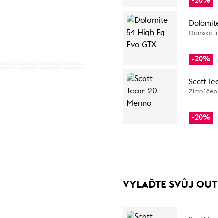
-20%
Dolomit
Dámská li
-20%
Scott Te
Zimní čep
-20%
VYLAĎTE SVŮJ OUT