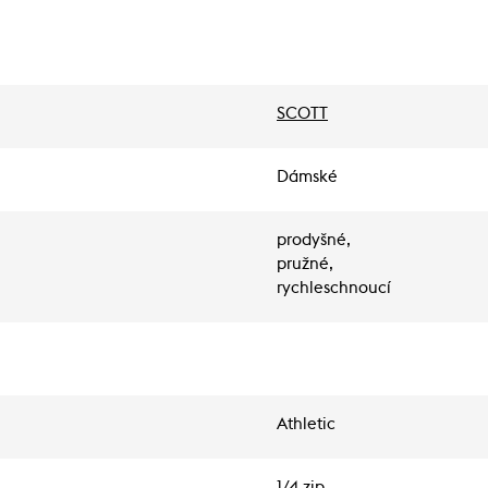
SCOTT
Dámské
prodyšné,
pružné,
rychleschnoucí
Athletic
1/4 zip,