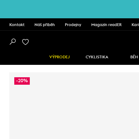
Kontakt
Náš příběh
Prodejny
Magazín readER
Kar
VÝPRODEJ
CYKLISTIKA
BĚH
-20%