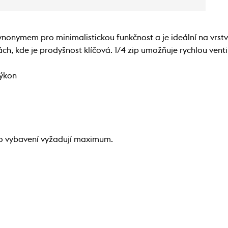
onymem pro minimalistickou funkčnost a je ideální na vrstven
tách, kde je prodyšnost klíčová. 1/4 zip umožňuje rychlou venti
výkon
ho vybavení vyžadují maximum.