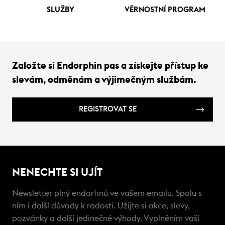
SLUŽBY
VĚRNOSTNÍ PROGRAM
Založte si Endorphin pas a získejte přístup ke
slevám, odměnám a výjimečným službám.
REGISTROVAT SE
NENECHTE SI UJÍT
Newsletter plný endorfinů ve vašem emailu. Spolu s
ním i další důvody k radosti. Užijte si akce, slevy,
pozvánky a další jedinečné výhody. Vyplněním vaší