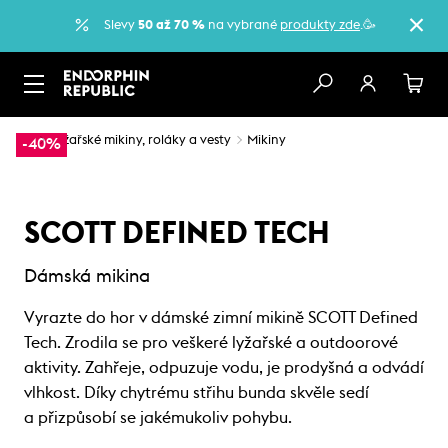
Slevy
50 až 70 %
na vybrané
produkty zde
.🥳
…
Lyžařské mikiny, roláky a vesty
Mikiny
-40%
SCOTT DEFINED TECH
Dámská mikina
Vyrazte do hor v dámské zimní mikině SCOTT Defined
Tech. Zrodila se pro veškeré lyžařské a outdoorové
aktivity. Zahřeje, odpuzuje vodu, je prodyšná a odvádí
vlhkost. Díky chytrému střihu bunda skvěle sedí
a přizpůsobí se jakémukoliv pohybu.