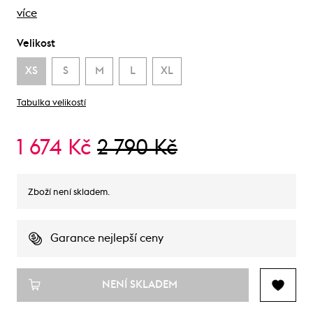
více
Velikost
XS
S
M
L
XL
Tabulka velikostí
1 674 Kč
2 790 Kč
Zboží není skladem.
Garance nejlepší ceny
NENÍ SKLADEM