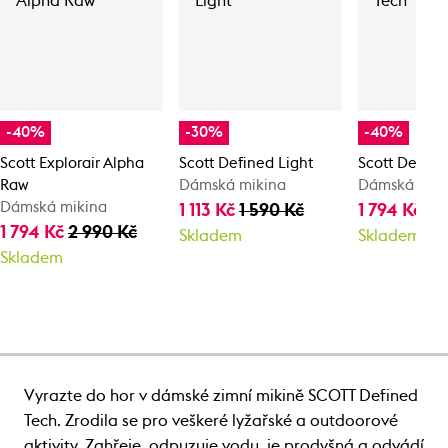
-40%
-30%
-40%
Scott Explorair Alpha
Scott Defined Light
Scott Define
Raw
Dámská mikina
Dámská mik
Dámská mikina
1 113 Kč
1 590 Kč
1 794 Kč
2 
1 794 Kč
2 990 Kč
Skladem
Skladem
Skladem
Vyrazte do hor v dámské zimní mikině SCOTT Defined
Tech. Zrodila se pro veškeré lyžařské a outdoorové
aktivity. Zahřeje, odpuzuje vodu, je prodyšná a odvádí