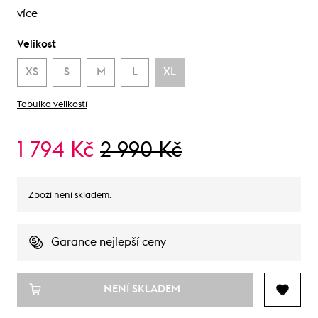
více
Velikost
XS
S
M
L
XL
Tabulka velikostí
1 794 Kč
2 990 Kč
Zboží není skladem.
Garance nejlepší ceny
NENÍ SKLADEM