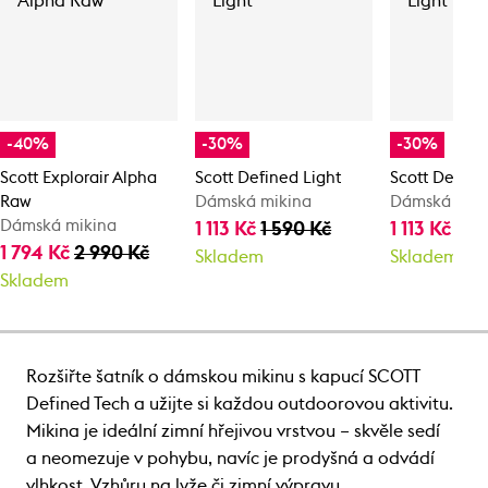
-40%
-30%
-30%
Scott Explorair Alpha
Scott Defined Light
Scott Define
Raw
Dámská mikina
Dámská mik
Dámská mikina
1 113 Kč
1 590 Kč
1 113 Kč
1 5
1 794 Kč
2 990 Kč
Skladem
Skladem
Skladem
Rozšiřte šatník o dámskou mikinu s kapucí SCOTT
Defined Tech a užijte si každou outdoorovou aktivitu.
Mikina je ideální zimní hřejivou vrstvou – skvěle sedí
a neomezuje v pohybu, navíc je prodyšná a odvádí
vlhkost. Vzhůru na lyže či zimní výpravu.