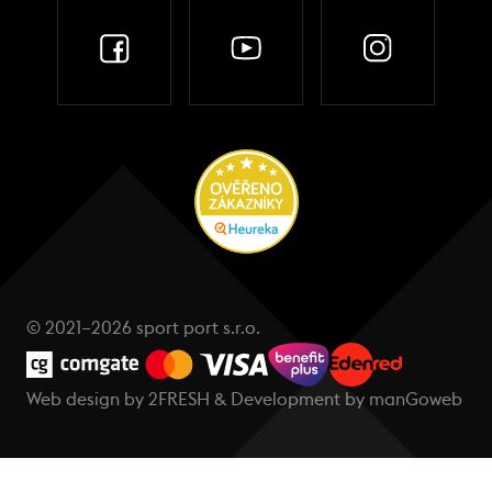
© 2021–2026 sport port s.r.o.
Web design by
2FRESH
& Development by
manGoweb