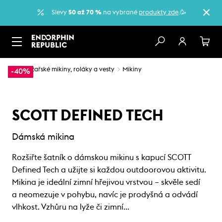
Slevy
50 až 70 %
na vybrané
produkty zde
.🥳
…
Lyžařské mikiny, roláky a vesty
Mikiny
-40%
SCOTT DEFINED TECH
Dámská mikina
Rozšiřte šatník o dámskou mikinu s kapucí SCOTT
Defined Tech a užijte si každou outdoorovou aktivitu.
Mikina je ideální zimní hřejivou vrstvou – skvěle sedí
a neomezuje v pohybu, navíc je prodyšná a odvádí
vlhkost. Vzhůru na lyže či zimní…