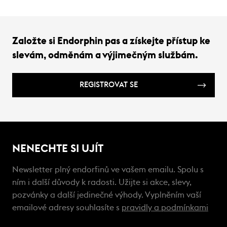
Založte si Endorphin pas a získejte přístup ke
slevám, odměnám a výjimečným službám.
REGISTROVAT SE
NENECHTE SI UJÍT
Newsletter plný endorfinů ve vašem emailu. Spolu s
ním i další důvody k radosti. Užijte si akce, slevy,
pozvánky a další jedinečné výhody. Vyplněním vaší
emailové adresy souhlasíte s
pravidly a podmínkami