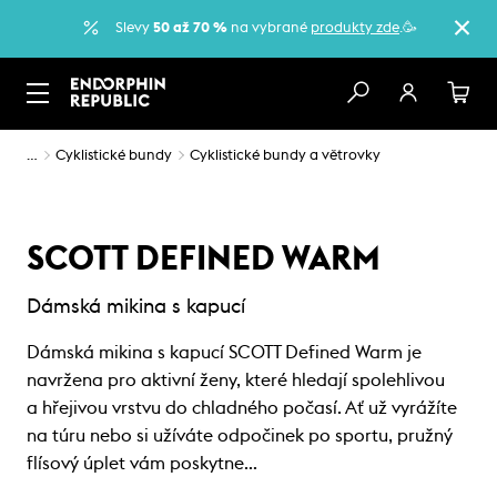
Slevy
50 až 70 %
na vybrané
produkty zde
.🥳
…
Cyklistické bundy
Cyklistické bundy a větrovky
SCOTT DEFINED WARM
Dámská mikina s kapucí
Dámská mikina s kapucí SCOTT Defined Warm je
navržena pro aktivní ženy, které hledají spolehlivou
a hřejivou vrstvu do chladného počasí. Ať už vyrážíte
na túru nebo si užíváte odpočinek po sportu, pružný
flísový úplet vám poskytne…