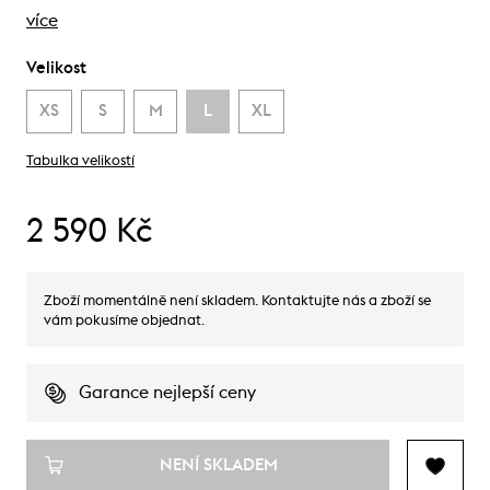
více
Velikost
XS
S
M
L
XL
Tabulka velikostí
2 590 Kč
Zboží momentálně není skladem. Kontaktujte nás a zboží se
vám pokusíme objednat.
Garance nejlepší ceny
NENÍ SKLADEM