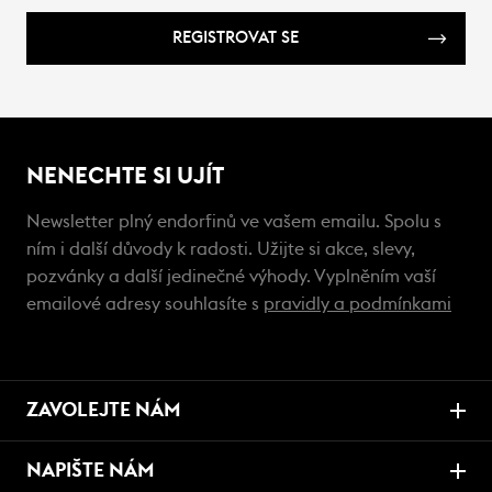
REGISTROVAT SE
NENECHTE SI UJÍT
Newsletter plný endorfinů ve vašem emailu. Spolu s
ním i další důvody k radosti. Užijte si akce, slevy,
pozvánky a další jedinečné výhody. Vyplněním vaší
emailové adresy souhlasíte s
pravidly a podmínkami
ZAVOLEJTE NÁM
NAPIŠTE NÁM