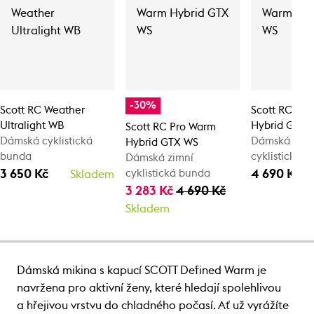
-30%
Scott RC Weather
Scott RC Pr
Ultralight WB
Hybrid GTX 
Scott RC Pro Warm
Dámská cyklistická
Dámská zimn
Hybrid GTX WS
bunda
cyklistická 
Dámská zimní
3 650 Kč
4 690 Kč
cyklistická bunda
Skladem
3 283 Kč
4 690 Kč
Skladem
Dámská mikina s kapucí SCOTT Defined Warm je
navržena pro aktivní ženy, které hledají spolehlivou
a hřejivou vrstvu do chladného počasí. Ať už vyrážíte