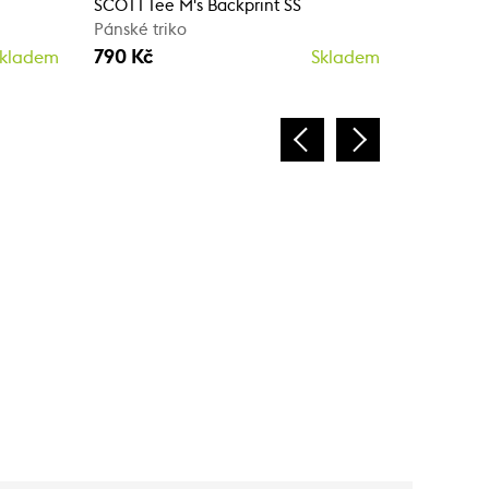
SCOTT Tee M's Backprint SS
SCOTT Tee
Pánské triko
Pánské tr
790 Kč
790 Kč
kladem
Skladem