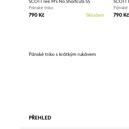
SCOTT Tee M's No Shortcuts SS
SCOTT T
Pánské triko
Pánské 
790 Kč
790 Kč
Skladem
Pánské triko s krátkým rukávem
PŘEHLED