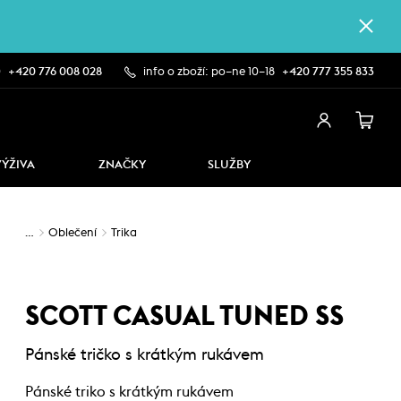
0
+420 776 008 028
info o zboží: po–ne 10–18
+420 777 355 833
VÝŽIVA
ZNAČKY
SLUŽBY
…
Oblečení
Trika
SCOTT CASUAL TUNED SS
Pánské tričko s krátkým rukávem
Pánské triko s krátkým rukávem