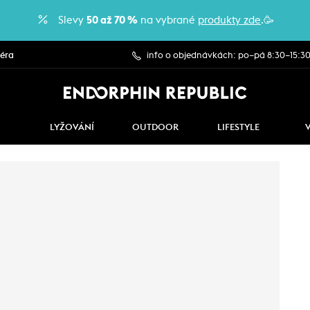
Slevy
50 až 70 %
na vybrané
produkty zde
.🥳
iéra
info o objednávkách: po–pá 8:30–15:3
LYŽOVÁNÍ
OUTDOOR
LIFESTYLE