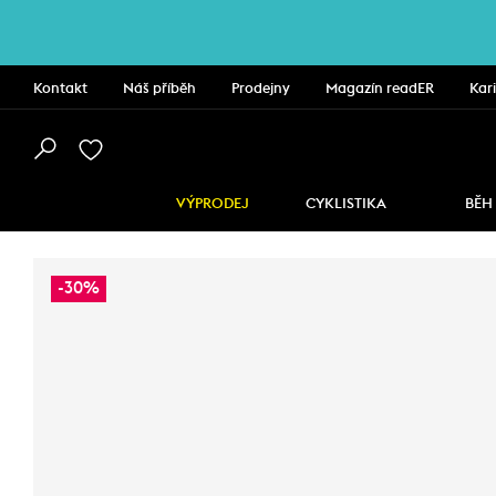
Kontakt
Náš příběh
Prodejny
Magazín readER
Kar
VÝPRODEJ
CYKLISTIKA
BĚH
-30%