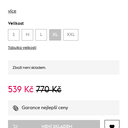
více
Velikost
S
M
L
XL
XXL
Tabulka velikostí
Zboží není skladem.
539 Kč
770 Kč
Garance nejlepší ceny
NENÍ SKLADEM