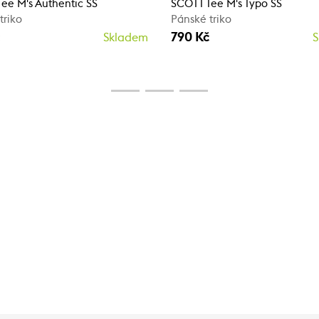
ee M's Authentic SS
SCOTT Tee M's Typo SS
triko
Pánské triko
790 Kč
Skladem
S