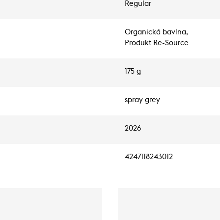
Regular
Organická bavlna,
Produkt Re-Source
175 g
spray grey
2026
4247118243012