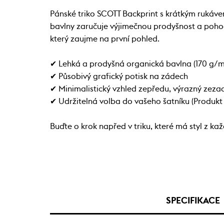
Pánské triko SCOTT Backprint s krátkým rukávem
bavlny zaručuje výjimečnou prodyšnost a pohodlí
který zaujme na první pohled.
✔ Lehká a prodyšná organická bavlna (170 g/m
✔ Působivý grafický potisk na zádech
✔ Minimalistický vzhled zepředu, výrazný zeza
✔ Udržitelná volba do vašeho šatníku (Produkt
Buďte o krok napřed v triku, které má styl z ka
SPECIFIKACE