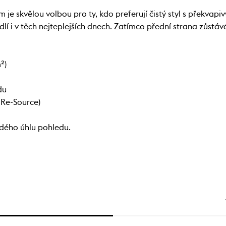
 je skvělou volbou pro ty, kdo preferují čistý styl s překva
 i v těch nejteplejších dnech. Zatímco přední strana zůstává
²)
du
 Re-Source)
ždého úhlu pohledu.