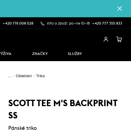
0
+420 776 008 028
info o zboží: po–ne 10–18
+420 777 355 833
VÝŽIVA
ZNAČKY
SLUŽBY
…
Oblečení
Trika
SCOTT TEE M'S BACKPRINT
SS
Pánské triko