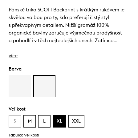
Pánské triko SCOTT Backprint s krátkým rukávem je
skvělou volbou pro ty, kdo preferují čistý styl
s překvapivým detailem. Nižší gramáž 100%
organické bavlny zaručuje výjimečnou prodyšnost
a pohodlí i v těch nejteplejších dnech. Zatímco…
více
Barva
Velikost
S
M
L
XL
XXL
Tabulka velikostí