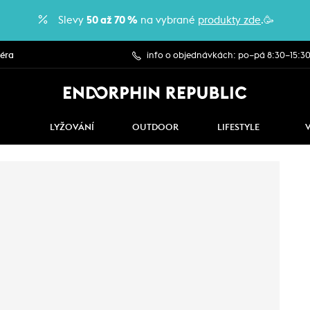
Slevy
50 až 70 %
na vybrané
produkty zde
.🥳
iéra
info o objednávkách: po–pá 8:30–15:3
LYŽOVÁNÍ
OUTDOOR
LIFESTYLE