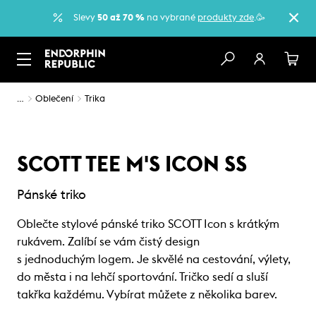
Slevy
50 až 70 %
na vybrané
produkty zde
.🥳
…
Oblečení
Trika
SCOTT TEE M'S ICON SS
Pánské triko
Oblečte stylové pánské triko SCOTT Icon s krátkým
rukávem. Zalíbí se vám čistý design
s jednoduchým logem. Je skvělé na cestování, výlety,
do města i na lehčí sportování. Tričko sedí a sluší
takřka každému. Vybírat můžete z několika barev.