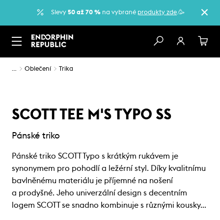
Slevy
50 až 70 %
na vybrané
produkty zde
.🥳
…
Oblečení
Trika
SCOTT TEE M'S TYPO SS
Pánské triko
Pánské triko SCOTT Typo s krátkým rukávem je
synonymem pro pohodlí a ležérní styl. Díky kvalitnímu
bavlněnému materiálu je příjemné na nošení
a prodyšné. Jeho univerzální design s decentním
logem SCOTT se snadno kombinuje s různými kousky…