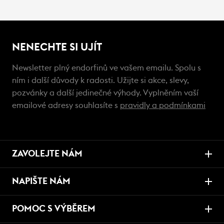
NENECHTE SI UJÍT
Newsletter plný endorfinů ve vašem emailu. Spolu s
ním i další důvody k radosti. Užijte si akce, slevy,
pozvánky a další jedinečné výhody. Vyplněním vaší
emailové adresy souhlasíte s
pravidly a podmínkami
ZAVOLEJTE NÁM
NAPIŠTE NÁM
POMOC S VÝBĚREM