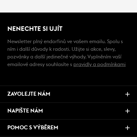
NENECHTE SI UJÍT
Newsletter plný endorfinů ve vašem emailu. Spolu s
ním i další důvody k radosti. Užijte si akce, slevy,
pozvánky a další jedinečné výhody. Vyplněním vaší
emailové adresy souhlasíte s
pravidly a podmínkami
ZAVOLEJTE NÁM
NAPIŠTE NÁM
POMOC S VÝBĚREM