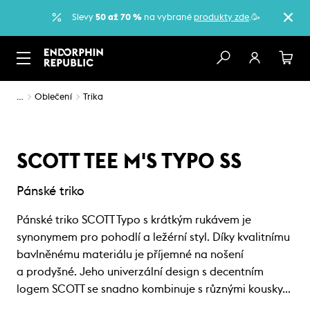
Slevy
50 až 70 %
na vybrané
produkty zde
.🥳
…
Oblečení
Trika
SCOTT TEE M'S TYPO SS
Pánské triko
Pánské triko SCOTT Typo s krátkým rukávem je
synonymem pro pohodlí a ležérní styl. Díky kvalitnímu
bavlněnému materiálu je příjemné na nošení
a prodyšné. Jeho univerzální design s decentním
logem SCOTT se snadno kombinuje s různými kousky…