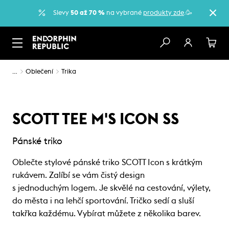
Slevy
50 až 70 %
na vybrané
produkty zde
.🥳
…
Oblečení
Trika
SCOTT TEE M'S ICON SS
Pánské triko
Oblečte stylové pánské triko SCOTT Icon s krátkým
rukávem. Zalíbí se vám čistý design
s jednoduchým logem. Je skvělé na cestování, výlety,
do města i na lehčí sportování. Tričko sedí a sluší
takřka každému. Vybírat můžete z několika barev.