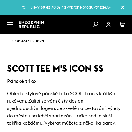
Slevy
50 až 70 %
na vybrané
produkty zde
.🥳
…
Oblečení
Trika
SCOTT TEE M'S ICON SS
Pánské triko
Oblečte stylové pánské triko SCOTT Icon s krátkým
rukávem. Zalíbí se vám čistý design
s jednoduchým logem. Je skvělé na cestování, výlety,
do města i na lehčí sportování. Tričko sedí a sluší
takřka každému. Vybírat můžete z několika barev.