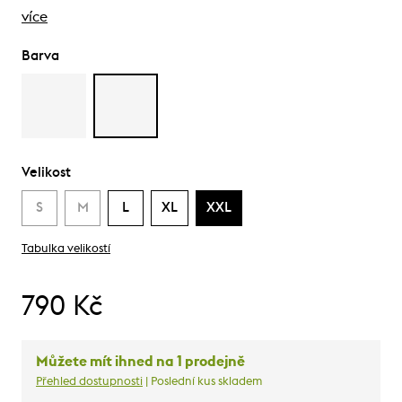
více
Barva
Velikost
S
M
L
XL
XXL
Tabulka velikostí
790 Kč
Můžete mít ihned na 1 prodejně
Přehled dostupnosti
| Poslední kus skladem