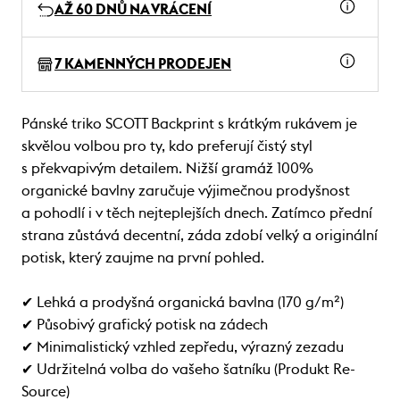
AŽ 60 DNŮ NA VRÁCENÍ
7 KAMENNÝCH PRODEJEN
Pánské triko SCOTT Backprint s krátkým rukávem je
skvělou volbou pro ty, kdo preferují čistý styl
s překvapivým detailem. Nižší gramáž 100%
organické bavlny zaručuje výjimečnou prodyšnost
a pohodlí i v těch nejteplejších dnech. Zatímco přední
strana zůstává decentní, záda zdobí velký a originální
potisk, který zaujme na první pohled.
✔ Lehká a prodyšná organická bavlna (170 g/m²)
✔ Působivý grafický potisk na zádech
✔ Minimalistický vzhled zepředu, výrazný zezadu
✔ Udržitelná volba do vašeho šatníku (Produkt Re-
Source)