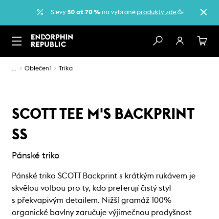
Slevy
50 až 70 %
na vybrané
produkty zde
.🥳
…
Oblečení
Trika
SCOTT TEE M'S BACKPRINT
SS
Pánské triko
Pánské triko SCOTT Backprint s krátkým rukávem je
skvělou volbou pro ty, kdo preferují čistý styl
s překvapivým detailem. Nižší gramáž 100%
organické bavlny zaručuje výjimečnou prodyšnost