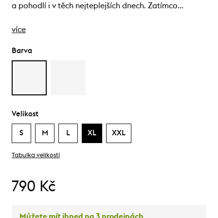
a pohodlí i v těch nejteplejších dnech. Zatímco…
více
Barva
Velikost
S
M
L
XL
XXL
Tabulka velikostí
790 Kč
Můžete mít ihned na 3 prodejnách