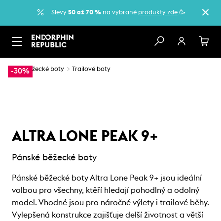
Slevy
50 až 70 %
na vybrané
produkty zde
.🥳
…
Běžecké boty
Trailové boty
-30%
ALTRA LONE PEAK 9+
Pánské běžecké boty
Pánské běžecké boty Altra Lone Peak 9+ jsou ideální
volbou pro všechny, ktěří hledají pohodlný a odolný
model. Vhodné jsou pro náročné výlety i trailové běhy.
Vylepšená konstrukce zajišťuje delší životnost a větší