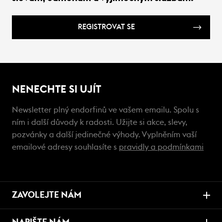
REGISTROVAT SE
NENECHTE SI UJÍT
Newsletter plný endorfinů ve vašem emailu. Spolu s
ním i další důvody k radosti. Užijte si akce, slevy,
pozvánky a další jedinečné výhody. Vyplněním vaší
emailové adresy souhlasíte s
pravidly a podmínkami
ZAVOLEJTE NÁM