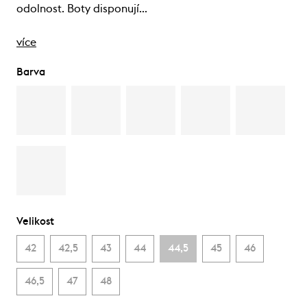
odolnost. Boty disponují…
více
Barva
Velikost
42
42,5
43
44
44,5
45
46
46,5
47
48