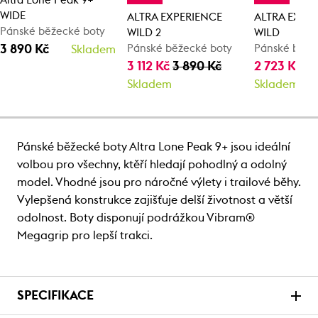
Altra Lone Peak 9+
WIDE
ALTRA EXPERIENCE
ALTRA EXPE
Pánské běžecké boty
WILD 2
WILD
3 890 Kč
Pánské běžecké boty
Pánské běže
Skladem
3 112 Kč
3 890 Kč
2 723 Kč
3 
Skladem
Skladem
Pánské běžecké boty Altra Lone Peak 9+ jsou ideální
volbou pro všechny, ktěří hledají pohodlný a odolný
model. Vhodné jsou pro náročné výlety i trailové běhy.
Vylepšená konstrukce zajišťuje delší životnost a větší
odolnost. Boty disponují podrážkou Vibram®
Megagrip pro lepší trakci.
SPECIFIKACE