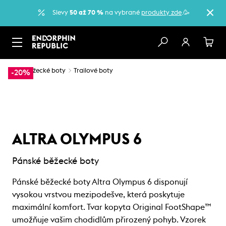
Slevy
50 až 70 %
na vybrané
produkty zde
.🥳
…
Běžecké boty
Trailové boty
-20%
ALTRA OLYMPUS 6
Pánské běžecké boty
Pánské běžecké boty Altra Olympus 6 disponují
vysokou vrstvou mezipodešve, která poskytuje
maximální komfort. Tvar kopyta Original FootShape™
umožňuje vašim chodidlům přirozený pohyb. Vzorek