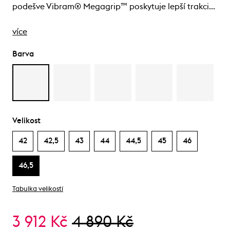
podešve Vibram® Megagrip™ poskytuje lepší trakci…
více
Barva
Velikost
42
42,5
43
44
44,5
45
46
46,5
Tabulka velikostí
3 912 Kč
4 890 Kč