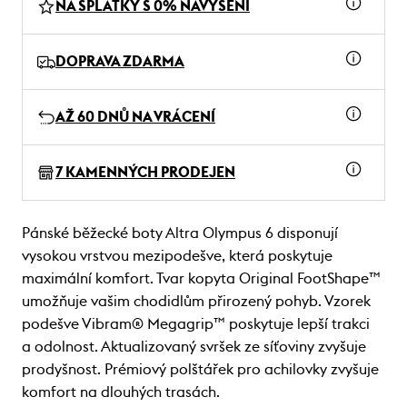
NA SPLÁTKY S 0% NAVÝŠENÍ
DOPRAVA ZDARMA
AŽ 60 DNŮ NA VRÁCENÍ
7 KAMENNÝCH PRODEJEN
Pánské běžecké boty Altra Olympus 6 disponují
vysokou vrstvou mezipodešve, která poskytuje
maximální komfort. Tvar kopyta Original FootShape™
umožňuje vašim chodidlům přirozený pohyb. Vzorek
podešve Vibram® Megagrip™ poskytuje lepší trakci
a odolnost. Aktualizovaný svršek ze síťoviny zvyšuje
prodyšnost. Prémiový polštářek pro achilovky zvyšuje
komfort na dlouhých trasách.