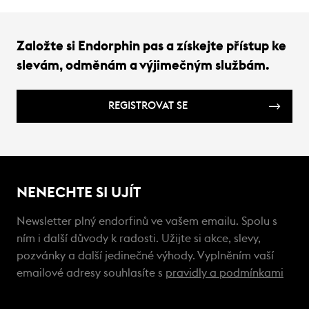
Založte si Endorphin pas a získejte přístup ke
slevám, odměnám a výjimečným službám.
REGISTROVAT SE
NENECHTE SI UJÍT
Newsletter plný endorfinů ve vašem emailu. Spolu s
ním i další důvody k radosti. Užijte si akce, slevy,
pozvánky a další jedinečné výhody. Vyplněním vaší
emailové adresy souhlasíte s
pravidly a podmínkami