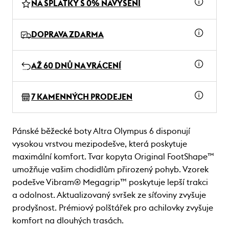
NA SPLÁTKY S 0% NAVÝŠENÍ
DOPRAVA ZDARMA
AŽ 60 DNŮ NA VRÁCENÍ
7 KAMENNÝCH PRODEJEN
Pánské běžecké boty Altra Olympus 6 disponují
vysokou vrstvou mezipodešve, která poskytuje
maximální komfort. Tvar kopyta Original FootShape™
umožňuje vašim chodidlům přirozený pohyb. Vzorek
podešve Vibram® Megagrip™ poskytuje lepší trakci
a odolnost. Aktualizovaný svršek ze síťoviny zvyšuje
prodyšnost. Prémiový polštářek pro achilovky zvyšuje
komfort na dlouhých trasách.