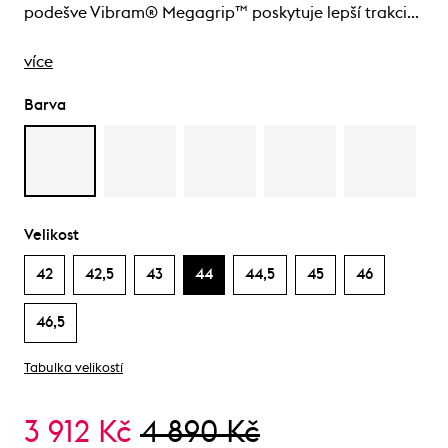
podešve Vibram® Megagrip™ poskytuje lepší trakci…
více
Barva
Velikost
42
42,5
43
44
44,5
45
46
46,5
Tabulka velikostí
3 912 Kč
4 890 Kč