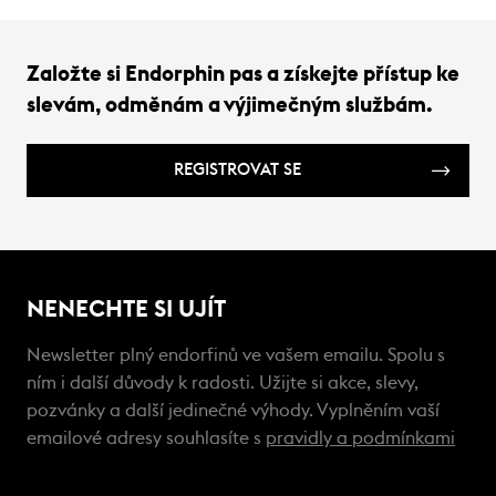
Založte si Endorphin pas a získejte přístup ke
slevám, odměnám a výjimečným službám.
REGISTROVAT SE
NENECHTE SI UJÍT
Newsletter plný endorfinů ve vašem emailu. Spolu s
ním i další důvody k radosti. Užijte si akce, slevy,
pozvánky a další jedinečné výhody. Vyplněním vaší
emailové adresy souhlasíte s
pravidly a podmínkami