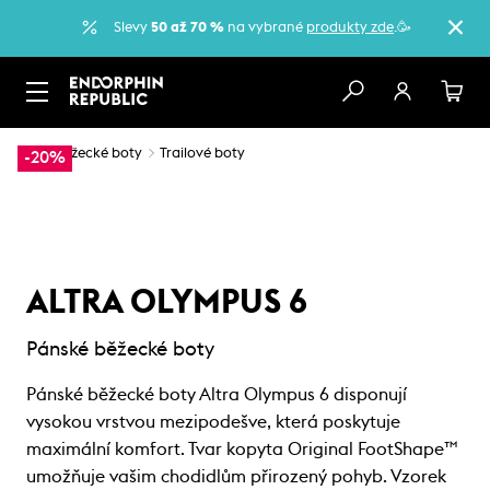
Slevy
50 až 70 %
na vybrané
produkty zde
.🥳
…
Běžecké boty
Trailové boty
-20%
ALTRA OLYMPUS 6
Pánské běžecké boty
Pánské běžecké boty Altra Olympus 6 disponují
vysokou vrstvou mezipodešve, která poskytuje
maximální komfort. Tvar kopyta Original FootShape™
umožňuje vašim chodidlům přirozený pohyb. Vzorek