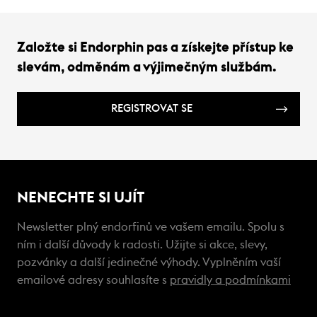
Založte si Endorphin pas a získejte přístup ke
slevám, odměnám a výjimečným službám.
REGISTROVAT SE
NENECHTE SI UJÍT
Newsletter plný endorfinů ve vašem emailu. Spolu s
ním i další důvody k radosti. Užijte si akce, slevy,
pozvánky a další jedinečné výhody. Vyplněním vaší
emailové adresy souhlasíte s
pravidly a podmínkami