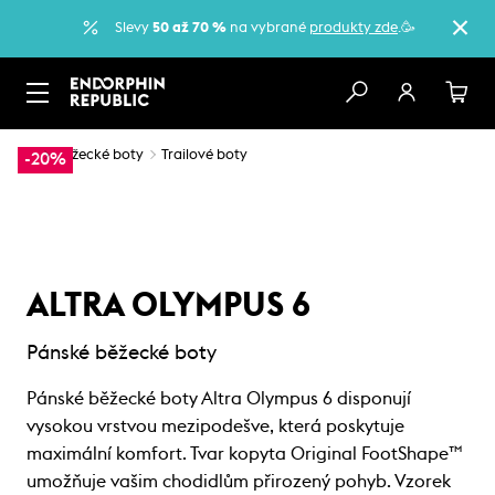
Slevy
50 až 70 %
na vybrané
produkty zde
.🥳
…
Běžecké boty
Trailové boty
-20%
ALTRA OLYMPUS 6
Pánské běžecké boty
Pánské běžecké boty Altra Olympus 6 disponují
vysokou vrstvou mezipodešve, která poskytuje
maximální komfort. Tvar kopyta Original FootShape™
umožňuje vašim chodidlům přirozený pohyb. Vzorek