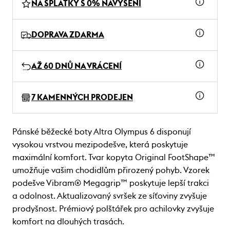
NA SPLÁTKY S 0% NAVÝŠENÍ
DOPRAVA ZDARMA
AŽ 60 DNŮ NA VRÁCENÍ
7 KAMENNÝCH PRODEJEN
Pánské běžecké boty Altra Olympus 6 disponují
vysokou vrstvou mezipodešve, která poskytuje
maximální komfort. Tvar kopyta Original FootShape™
umožňuje vašim chodidlům přirozený pohyb. Vzorek
podešve Vibram® Megagrip™ poskytuje lepší trakci
a odolnost. Aktualizovaný svršek ze síťoviny zvyšuje
prodyšnost. Prémiový polštářek pro achilovky zvyšuje
komfort na dlouhých trasách.