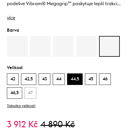
podešve Vibram® Megagrip™ poskytuje lepší trakci…
více
Barva
Velikost
42
42,5
43
44
44,5
45
46
46,5
47
Tabulka velikostí
3 912 Kč
4 890 Kč