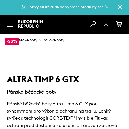
Slevy
50 až 70 %
na vybrané
produkty zde
.🥳
…
Běžecké boty
Trailové boty
-20%
ALTRA TIMP 6 GTX
Pánské běžecké boty
Pánské běžecké boty Altra Timp 6 GTX jsou
synonymem pro výkon a ochranu na trailu. Lehký
svršek s technologií GORE-TEX™ Invisible Fit vás
ochrání před deštěm a kalužemi a zároveň zachová