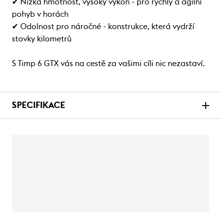
✔ Nízká hmotnost, vysoký výkon - pro rychlý a agilní
pohyb v horách
✔ Odolnost pro náročné - konstrukce, která vydrží
stovky kilometrů
S Timp 6 GTX vás na cestě za vašimi cíli nic nezastaví.
SPECIFIKACE