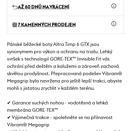
AŽ 60 DNŮ NA VRÁCENÍ
7 KAMENNÝCH PRODEJEN
Pánské běžecké boty Altra Timp 6 GTX jsou
synonymem pro výkon a ochranu na trailu. Lehký
svršek s technologií GORE-TEX™ Invisible Fit vás
ochrání před deštěm a kalužemi a zároveň zachová
skvělou prodyšnost. Přepracovaná podešev Vibram®
Megagrip byla navržena pro ještě lepší trakci, abyste
mohli s jistotou zrychlit v každém terénu.
✔ Garance suchých nohou - vodotěsná a lehká
membrána GORE-TEX™
✔ Výjimečná trakce - spolehněte se na přilnavost
Vibram® Megagrip