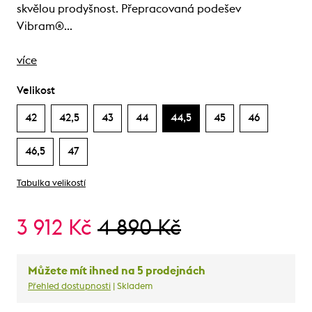
skvělou prodyšnost. Přepracovaná podešev
Vibram®…
více
Velikost
42
42,5
43
44
44,5
45
46
46,5
47
Tabulka velikostí
3 912 Kč
4 890 Kč
Můžete mít ihned na 5 prodejnách
Přehled dostupnosti
| Skladem