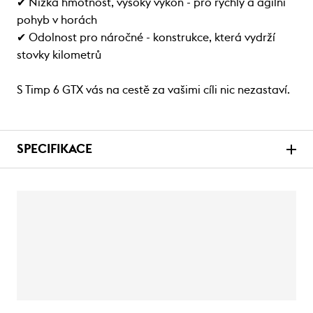
✔ Nízká hmotnost, vysoký výkon - pro rychlý a agilní
pohyb v horách
✔ Odolnost pro náročné - konstrukce, která vydrží
stovky kilometrů
S Timp 6 GTX vás na cestě za vašimi cíli nic nezastaví.
SPECIFIKACE