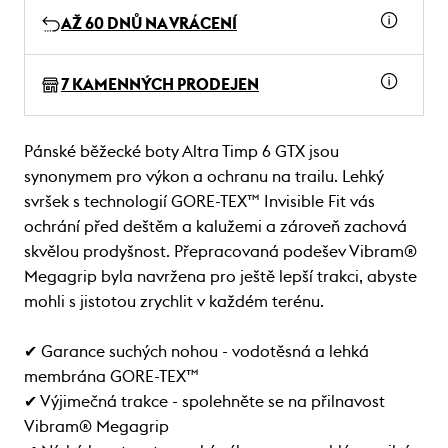
AŽ 60 DNŮ NA VRÁCENÍ
7 KAMENNÝCH PRODEJEN
Pánské běžecké boty Altra Timp 6 GTX jsou
synonymem pro výkon a ochranu na trailu. Lehký
svršek s technologií GORE-TEX™ Invisible Fit vás
ochrání před deštěm a kalužemi a zároveň zachová
skvělou prodyšnost. Přepracovaná podešev Vibram®
Megagrip byla navržena pro ještě lepší trakci, abyste
mohli s jistotou zrychlit v každém terénu.
✔ Garance suchých nohou - vodotěsná a lehká
membrána GORE-TEX™
✔ Výjimečná trakce - spolehněte se na přilnavost
Vibram® Megagrip