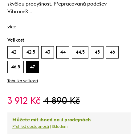
skvělou prodyšnost. Přepracovaná podešev
Vibram®…
více
Velikost
42
42,5
43
44
44,5
45
46
46,5
47
Tabulka velikostí
3 912 Kč
4 890 Kč
Můžete mít ihned na 3 prodejnách
Přehled dostupnosti
| Skladem