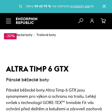
Slevy
50 až 70 %
na vybrané
produkty zde
.🥳
…
Běžecké boty
Trailové boty
-20%
ALTRA TIMP 6 GTX
Pánské běžecké boty
Pánské běžecké boty Altra Timp 6 GTX jsou
synonymem pro výkon a ochranu na trailu. Lehký
svršek s technologií GORE-TEX™ Invisible Fit vás
ochrání před deštěm a kalužemi a zároveň zachová