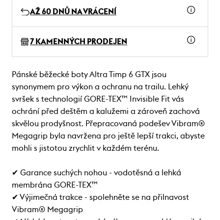
AŽ 60 DNŮ NA VRÁCENÍ
7 KAMENNÝCH PRODEJEN
Pánské běžecké boty Altra Timp 6 GTX jsou
synonymem pro výkon a ochranu na trailu. Lehký
svršek s technologií GORE-TEX™ Invisible Fit vás
ochrání před deštěm a kalužemi a zároveň zachová
skvělou prodyšnost. Přepracovaná podešev Vibram®
Megagrip byla navržena pro ještě lepší trakci, abyste
mohli s jistotou zrychlit v každém terénu.
✔ Garance suchých nohou - vodotěsná a lehká
membrána GORE-TEX™
✔ Výjimečná trakce - spolehněte se na přilnavost
Vibram® Megagrip