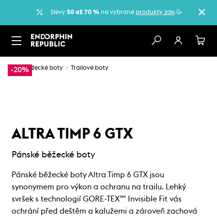
Slevy
50 až 70 %
na vybrané
produkty zde
.🥳
…
Běžecké boty
Trailové boty
-20%
ALTRA TIMP 6 GTX
Pánské běžecké boty
Pánské běžecké boty Altra Timp 6 GTX jsou
synonymem pro výkon a ochranu na trailu. Lehký
svršek s technologií GORE-TEX™ Invisible Fit vás
ochrání před deštěm a kalužemi a zároveň zachová