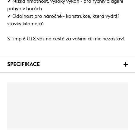
✔ Nízká hmotnost, vysoký výkon - pro rychlý a agilní
pohyb v horách
✔ Odolnost pro náročné - konstrukce, která vydrží
stovky kilometrů
S Timp 6 GTX vás na cestě za vašimi cíli nic nezastaví.
SPECIFIKACE