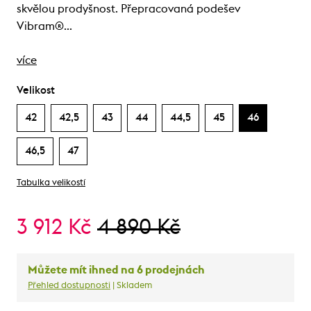
skvělou prodyšnost. Přepracovaná podešev
Vibram®…
více
Velikost
42
42,5
43
44
44,5
45
46
46,5
47
Tabulka velikostí
3 912 Kč
4 890 Kč
Můžete mít ihned na 6 prodejnách
Přehled dostupnosti
| Skladem