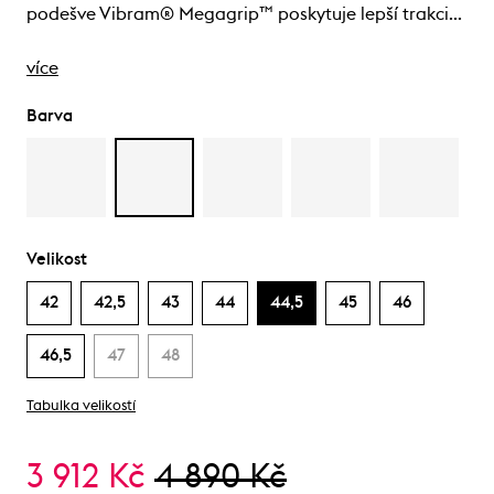
podešve Vibram® Megagrip™ poskytuje lepší trakci…
více
Barva
Velikost
42
42,5
43
44
44,5
45
46
46,5
47
48
Tabulka velikostí
3 912 Kč
4 890 Kč