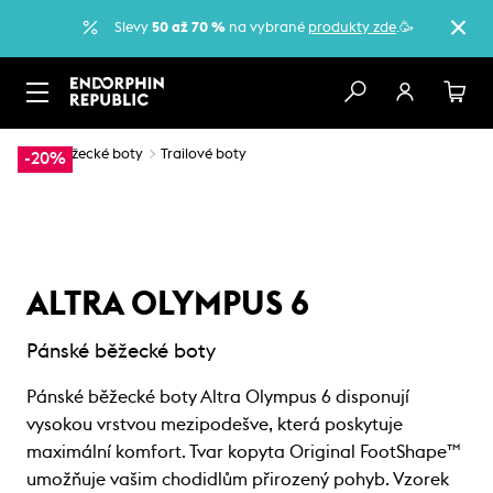
Slevy
50 až 70 %
na vybrané
produkty zde
.🥳
…
Běžecké boty
Trailové boty
-20%
ALTRA OLYMPUS 6
Pánské běžecké boty
Pánské běžecké boty Altra Olympus 6 disponují
vysokou vrstvou mezipodešve, která poskytuje
maximální komfort. Tvar kopyta Original FootShape™
umožňuje vašim chodidlům přirozený pohyb. Vzorek