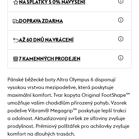
NA SPLÁTKY S 0% NAVÝŠENÍ
DOPRAVA ZDARMA
AŽ 60 DNŮ NA VRÁCENÍ
7 KAMENNÝCH PRODEJEN
Pánské běžecké boty Altra Olympus 6 disponují
vysokou vrstvou mezipodešve, která poskytuje
maximální komfort. Tvar kopyta Original FootShape™
umožňuje vašim chodidlům přirozený pohyb. Vzorek
podešve Vibram® Megagrip™ poskytuje lepší trakci
a odolnost. Aktualizovaný svršek ze síťoviny zvyšuje
prodyšnost. Prémiový polštářek pro achilovky zvyšuje
komfort na dlouhých trasách.