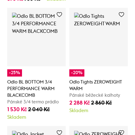
-25%
-20%
Odlo BL BOTTOM 3/4
Odlo Tights ZEROWEIGHT
PERFORMANCE WARM
WARM
BLACKCOMB
Pánské běžecké kalhoty
Pánské 3/4 termo prádlo
2 288 Kč
2 860 Kč
1 530 Kč
2 040 Kč
Skladem
Skladem