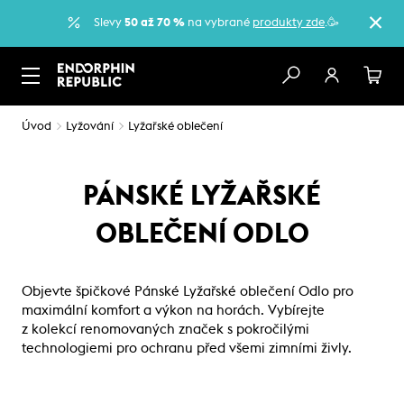
Slevy
50 až 70 %
na vybrané
produkty zde
.🥳
Úvod
Lyžování
Lyžařské oblečení
PÁNSKÉ LYŽAŘSKÉ
OBLEČENÍ ODLO
Objevte špičkové Pánské Lyžařské oblečení Odlo pro
maximální komfort a výkon na horách. Vybírejte
z kolekcí renomovaných značek s pokročilými
technologiemi pro ochranu před všemi zimními živly.