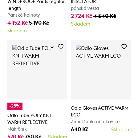
WINDPROOF Pants regular
INSULATOR
length
pánská vesta
Pánské kalhoty
2 724 Kč
4 540 Kč
4 152 Kč
5 190 Kč
Skladem
Skladem
-25%
Odlo Gloves ACTIVE WARM
ECO
Odlo Tube POLY KNIT
Zimní funkční rukavice
WARM REFLECTIVE
640 Kč
Nákrčník
Skladem
570 Kč
760 Kč
Skladem