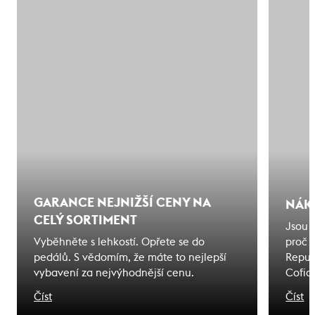
GARANCE NEJNIŽŠÍ CENY NA
NÁK
CELÝ SORTIMENT
Jsou 
Vyběhněte s lehkostí. Opřete se do
proč 
pedálů. S vědomím, že máte to nejlepší
Repub
vybavení za nejvýhodnější cenu.
Cofid
odjede
Číst
Číst
na kte