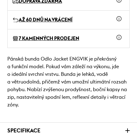
DOPRAVA ZDARMA
AŽ 60 DNŮ NA VRÁCENÍ
7 KAMENNÝCH PRODEJEN
Pánská bunda Odlo Jacket ENGVIK je překrásný
a funkční model. Pokud vám záleží na výkonu, jde
o ideální svrchní vrstvu. Bunda je lehká, vodě
a větruodolná, přičemž vám umožní ultimátní rozsah
pohybu. Nabízí zvýšenou prodyšnost, boční kapsy na
zip, nastavitelný spodní lem, reflexní detaily i větrací
zóny.
SPECIFIKACE