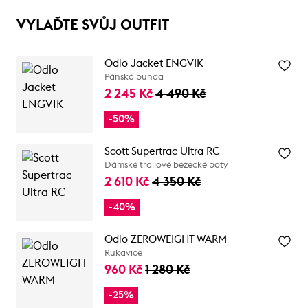
VYLAĎTE SVŮJ OUTFIT
Odlo Jacket ENGVIK
Pánská bunda
2 245 Kč
4 490 Kč
-50%
Scott Supertrac Ultra RC
Dámské trailové běžecké boty
2 610 Kč
4 350 Kč
-40%
Odlo ZEROWEIGHT WARM
Rukavice
960 Kč
1 280 Kč
-25%