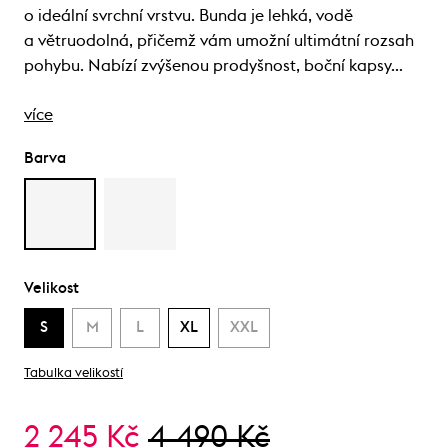
o ideální svrchní vrstvu. Bunda je lehká, vodě
a větruodolná, přičemž vám umožní ultimátní rozsah
pohybu. Nabízí zvýšenou prodyšnost, boční kapsy…
více
Barva
Velikost
S
M
L
XL
XXL
Tabulka velikostí
2 245 Kč
4 490 Kč