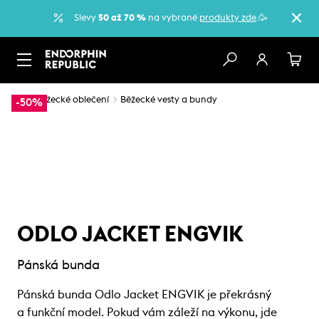
Slevy
50 až 70 %
na vybrané
produkty zde
.🥳
…
Běžecké oblečení
Běžecké vesty a bundy
-50%
ODLO JACKET ENGVIK
Pánská bunda
Pánská bunda Odlo Jacket ENGVIK je překrásný
a funkční model. Pokud vám záleží na výkonu, jde