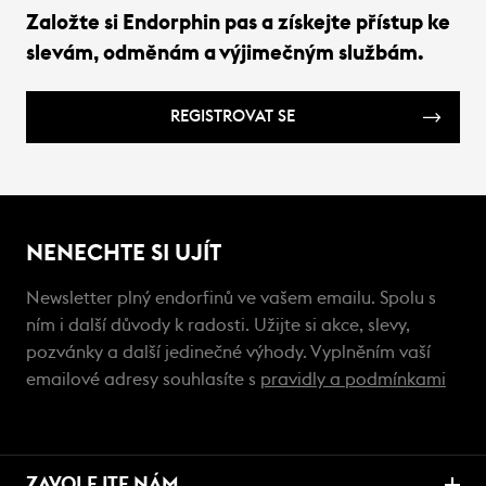
Založte si Endorphin pas a získejte přístup ke
slevám, odměnám a výjimečným službám.
REGISTROVAT SE
NENECHTE SI UJÍT
Newsletter plný endorfinů ve vašem emailu. Spolu s
ním i další důvody k radosti. Užijte si akce, slevy,
pozvánky a další jedinečné výhody. Vyplněním vaší
emailové adresy souhlasíte s
pravidly a podmínkami
ZAVOLEJTE NÁM