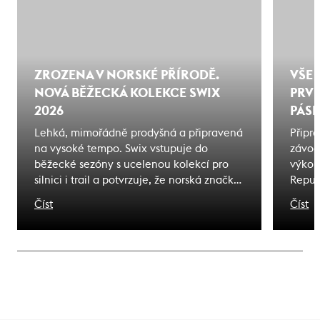
ZROZENA V NORSKÉ PŘÍRODĚ.
VŠE 
NOVÁ BĚŽECKÁ KOLEKCE SWIX
PRVN
2026
PÁSK
Lehká, mimořádně prodyšná a připravená
Připra
na vysoké tempo. Swix vstupuje do
závod
běžecké sezóny s ucelenou kolekcí pro
výkon
silnici i trail a potvrzuje, že norská značka
Repub
už dávno nepatří jen do zimy. Novou
průvo
Číst
Číst
kolekci Swix 2026 najdete skladem v
výběr
Endorphin Republic - největší specialista
přípra
na běžecké vybavení v Česku.
tipy 
každo
přine