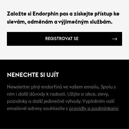
Založte si Endorphin pas a získejte přístup ke
slevám, odměnám a výjimečným službám.
REGISTROVAT SE
NENECHTE SI UJÍT
Newsletter plný endorfinů ve vašem emailu. Spolu s
ním i další důvody k radosti. Užijte si akce, slevy,
pozvánky a další jedinečné výhody. Vyplněním vaší
emailové adresy souhlasíte s
pravidly a podmínkami