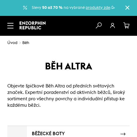
Slevy
50 až 70 %
na vybrané
produkty zde
.🥳
Úvod
Běh
BĚH ALTRA
Objevte špičkové Běh Altra od předních světových
značek. Expertní poradenství od aktivních běžců, široký
sortiment pro všechny povrchy a individuální přístup ke
každému běžci.
BĚŽECKÉ BOTY