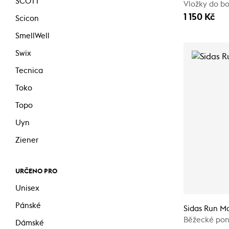
SCOTT
Vložky do bo
1 150 Kč
Scicon
SmellWell
Swix
Tecnica
Toko
Topo
Uyn
Ziener
URČENO PRO
Unisex
Pánské
Sidas Run M
Běžecké po
Dámské