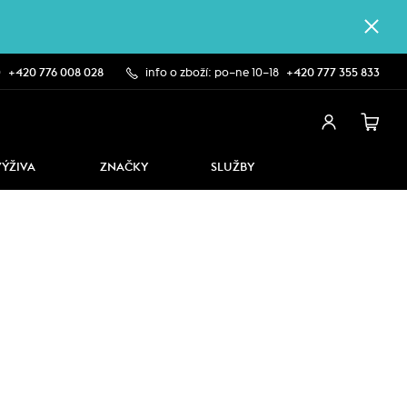
0
+420 776 008 028
info o zboží: po–ne 10–18
+420 777 355 833
VÝŽIVA
ZNAČKY
SLUŽBY