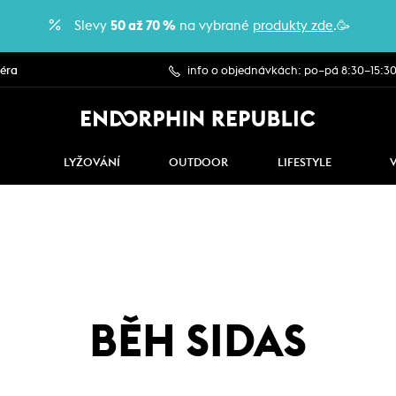
Slevy
50 až 70 %
na vybrané
produkty zde
.🥳
iéra
info o objednávkách: po–pá 8:30–15:3
LYŽOVÁNÍ
OUTDOOR
LIFESTYLE
BĚH SIDAS