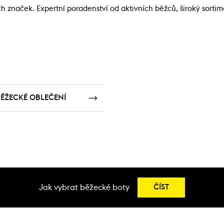
značek. Expertní poradenství od aktivních běžců, široký sortime
ĚŽECKÉ OBLEČENÍ
Jak vybrat běžecké boty
ČÍST